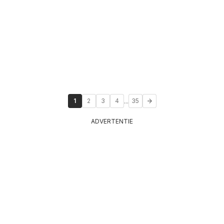
...
1
2
3
4
35
ADVERTENTIE