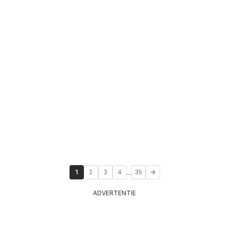
...
1
2
3
4
35
ADVERTENTIE