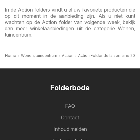
In de Action folders vindt u al uw favoriete producten die
op dit moment in de aanbieding zijn. Als u niet kunt
wachten op de Action folder van volgende week, bekijk
dan meer winkelaanbiedingen uit de categorie Wonen,
tuincentrum.
Home
Wonen, tuincentrum
Action
Action Folder de la semaine 20
Folderbode
FAQ
Contact
Inhoud melden