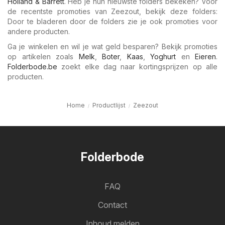
Holland & Barrett
. Heb je hun nieuwste folders bekeken? Voor
de recentste promoties van Zeezout, bekijk deze folders:
Door te bladeren door de folders zie je ook promoties voor
andere producten.
Ga je winkelen en wil je wat geld besparen? Bekijk promoties
op artikelen zoals
Melk
,
Boter
,
Kaas
,
Yoghurt
en
Eieren
.
Folderbode.be
zoekt elke dag naar kortingsprijzen op alle
producten.
Home
Productlijst
Zeezout
Folderbode
FAQ
Contact
Inhoud melden