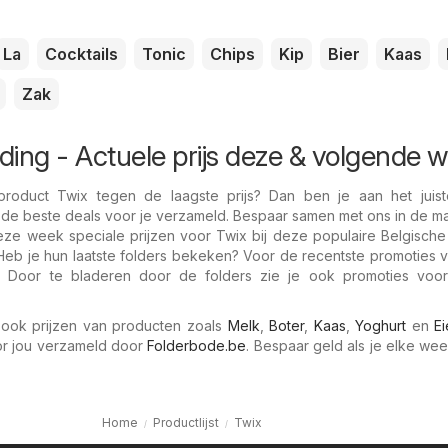
La
Cocktails
Tonic
Chips
Kip
Bier
Kaas
Zak
ding - Actuele prijs deze & volgende 
roduct Twix tegen de laagste prijs? Dan ben je aan het juist
 de beste deals voor je verzameld. Bespaar samen met ons in de m
eze week speciale prijzen voor Twix bij deze populaire Belgische
 Heb je hun laatste folders bekeken? Voor de recentste promoties 
s: Door te bladeren door de folders zie je ook promoties voo
ook prijzen van producten zoals
Melk
,
Boter
,
Kaas
,
Yoghurt
en
E
oor jou verzameld door
Folderbode.be
. Bespaar geld als je elke wee
Home
Productlijst
Twix