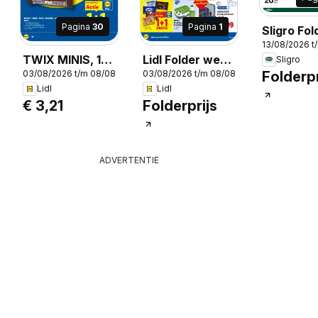
Pagina
30
Pagina
1
Sligro Fol
13/08/2026 t
Wijn
TWIX MINIS, 15x
Lidl Folder week
Sligro
Folderpr
03/08/2026 t/m 08/08/2026
03/08/2026 t/m 08/08/2026
TWIX MINIS
32
2026
Lidl
Lidl
€ 3,21
Folderprijs
ADVERTENTIE