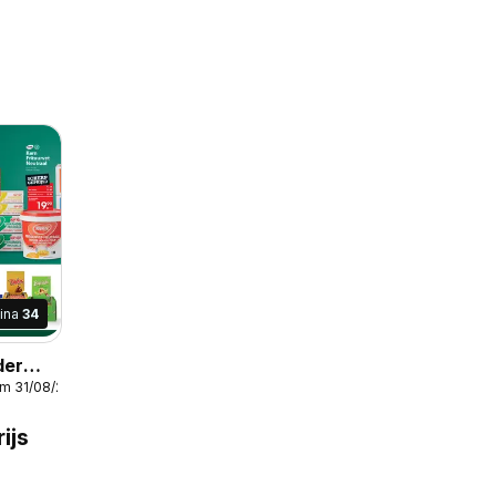
ina
34
der
/m 31/08/2026
ijs