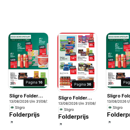
Pagina
16
Pag
Pagina
36
Sligro Folder
Sligro Fol
Sligro Folder
13/08/2026 t/m 31/08/2026
13/08/2026 t
Food
Non-food
2026
13/08/2026 t/m 31/08/2026
Food
Sligro
Sligro
Sligro
Folderprijs
Folderpr
Folderprijs