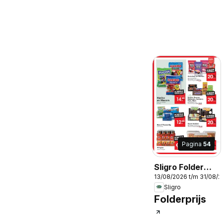
Pagina
54
Sligro Folder
13/08/2026 t/m 31/08/
Wijn
Sligro
Folderprijs