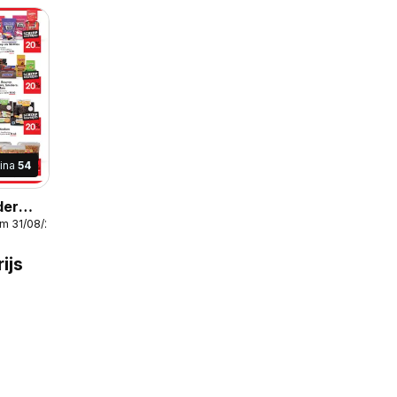
ina
54
der
/m 31/08/2026
ijs