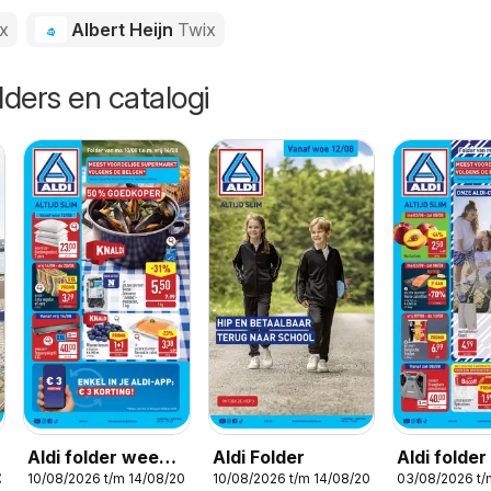
x
Albert Heijn
Twix
lders en catalogi
Aldi folder week
Aldi Folder
Aldi folde
2026
10/08/2026 t/m 14/08/2026
10/08/2026 t/m 14/08/2026
03/08/2026 t
33
32