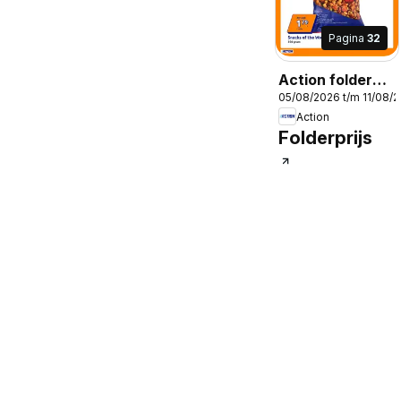
Pagina
32
Action folder
05/08/2026 t/m 11/08/
week 32
Action
Folderprijs