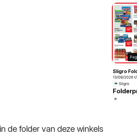
Pag
Sligro Fol
13/08/2026 t
Non-food
Sligro
Folderpr
in de folder van deze winkels