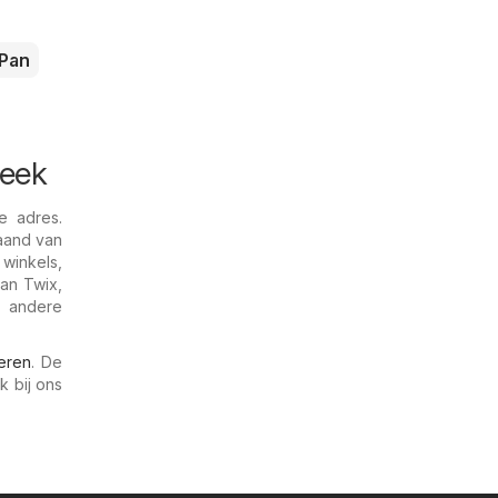
Pan
week
e adres.
aand van
 winkels,
van Twix,
r andere
ieren
. De
k bij ons