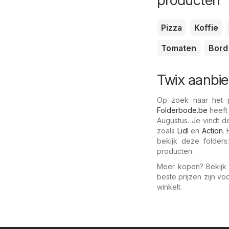
producten
Pizza
Koffie
Tomaten
Bord
Twix aanbie
Op zoek naar het p
Folderbode.be
heeft
Augustus. Je vindt d
zoals
Lidl
en
Action
.
bekijk deze folder
producten.
Meer kopen? Bekijk 
beste prijzen zijn v
winkelt.