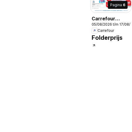
Pagina
6
Carrefour
05/08/2026 t/m 17/08/
folder week 32
Carrefour
Folderprijs