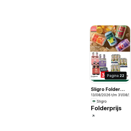
Pagina
22
Sligro Folder
13/08/2026 t/m 31/08/
Food
Sligro
Folderprijs