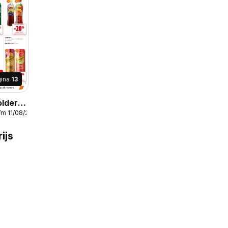
gina
13
lder /
/m 11/08/2026
ijs