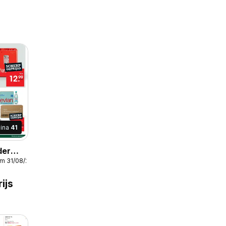
ina
41
der
/m 31/08/2026
ijs