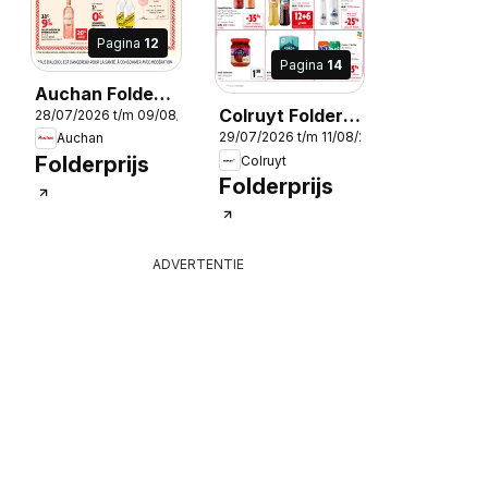
Pagina
12
Pagina
14
Auchan Folder /
2026
Colruyt Folder /
28/07/2026 t/m 09/08/2026
Publicité
29/07/2026 t/m 11/08/2026
Auchan
Publicité
Folderprijs
Colruyt
Folderprijs
ADVERTENTIE