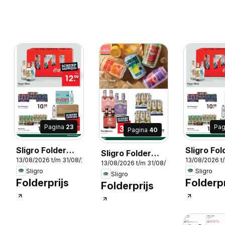
Pagina
23
Pag
Pagina
40
Sligro Folder
Sligro Fol
Sligro Folder
13/08/2026 t/m 31/08/2026
13/08/2026 t
Food
Non-food
2026
13/08/2026 t/m 31/08/2026
Non-food
Sligro
Sligro
Sligro
Folderprijs
Folderpr
Folderprijs