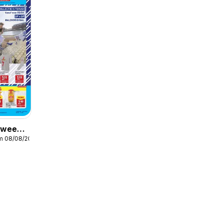
r week
/m 08/08/2026