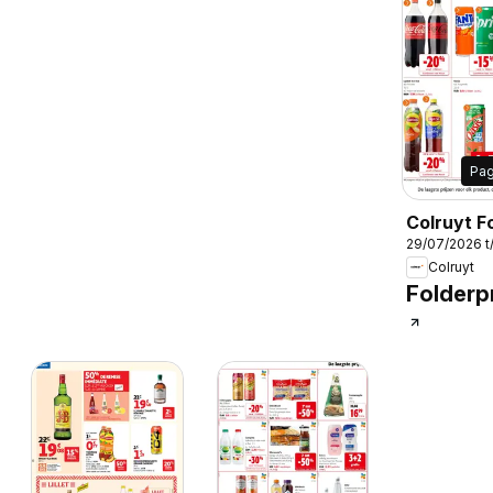
Pa
Colruyt Fo
29/07/2026 t
Publicité
Colruyt
Folderpr