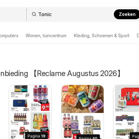
Zoeken
computers
Wonen, tuincentrum
Kleding, Schoenen & Sport
D
 aanbieding 【Reclame Augustus 2026】
Pagina
19
Pag
Pagina
40