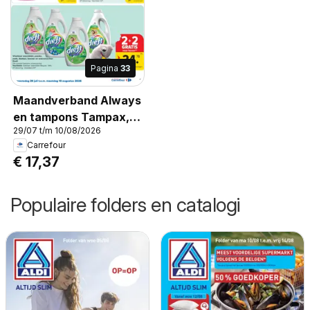
Pagina
33
Maandverband Always
en tampons Tampax,
29/07 t/m 10/08/2026
alle soorten (behalve
Carrefour
promopacks)
€ 17,37
Populaire folders en catalogi