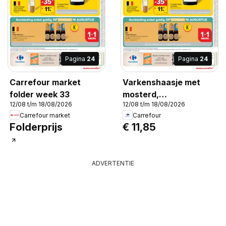
Pagina
24
Pagina
24
Carrefour market
Varkenshaasje met
folder week 33
mosterd,
12/08 t/m 18/08/2026
12/08 t/m 18/08/2026
Varkenshaasje met
Carrefour market
Carrefour
mosterd Butcher's
Folderprijs
€ 11,85
Choice + 500 g
ADVERTENTIE