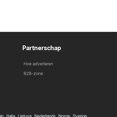
Partnerschap
Hoe adverteren
B2B-zone
ain
Italia
Lietuva
Nederlands
Norge
Sverige