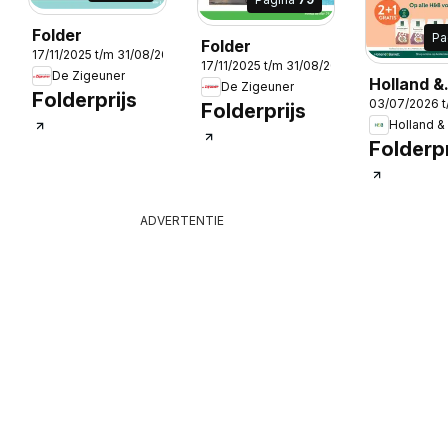
Folder
Pa
Folder
2026
17/11/2025 t/m 31/08/2026
17/11/2025 t/m 31/08/2026
De Zigeuner
Holland &
De Zigeuner
Folderprijs
03/07/2026 
Barrett Fo
Folderprijs
Holland & 
Publicité
Folderpr
ADVERTENTIE