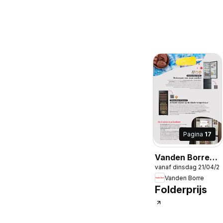
Pagina
17
Vanden Borre
vanaf dinsdag 21/04/2
Folder
Vanden Borre
Folderprijs