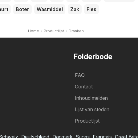
urt
Boter
Wasmiddel
Zak
Fles
Home
Productlijst
Dranken
Folderbode
FAQ
Contact
Inhoud melden
Lijst van steden
Productlijst
Schweiz
Deutschland
Danmark
Suomi
Français
Great Brit