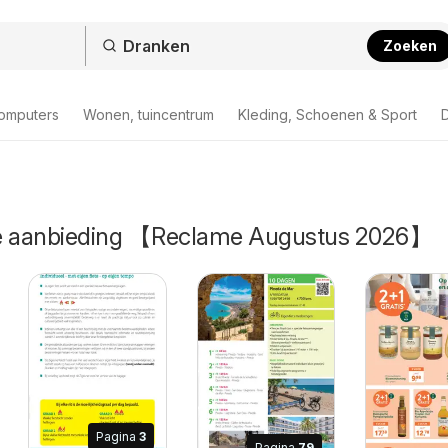
Zoeken
computers
Wonen, tuincentrum
Kleding, Schoenen & Sport
D
de aanbieding 【Reclame Augustus 2026】
Pagina
3
Pagina
79