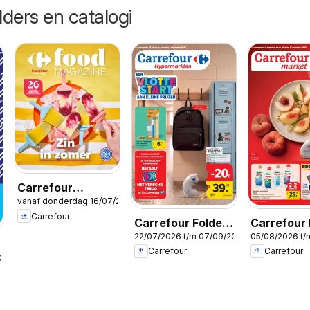
lders en catalogi
Carrefour
vanaf donderdag 16/07/2026
Magazine Zomer
Carrefour
Carrefour Folder
Carrefour 
22/07/2026 t/m 07/09/2026
05/08/2026 t/
Vlotte Start
Market
Carrefour
Carrefour
2026