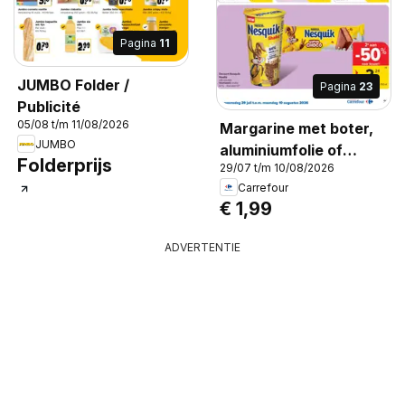
Pagina
11
JUMBO Folder /
Pagina
23
Publicité
05/08 t/m 11/08/2026
Margarine met boter,
JUMBO
aluminiumfolie of
Folderprijs
29/07 t/m 10/08/2026
vlootje (225 g of 250 g)
Carrefour
of Bakken & Braden
€ 1,99
(250 g) Becel,
Margarine met boter,
ADVERTENTIE
aluminiumfolie of
vlootje (225 g of 250 g)
of Bakken & Braden
(250 g)