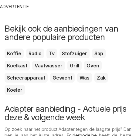
ADVERTENTIE
Bekijk ook de aanbiedingen van
andere populaire producten
Koffie
Radio
Tv
Stofzuiger
Sap
Koelkast
Vaatwasser
Grill
Oven
Scheerapparaat
Gewicht
Was
Zak
Koeler
Adapter aanbieding - Actuele prijs
deze & volgende week
Op zoek naar het product Adapter tegen de laagste prijs? Dan
ben je aan het juiste adres.
Folderbode.be
heeft de beste