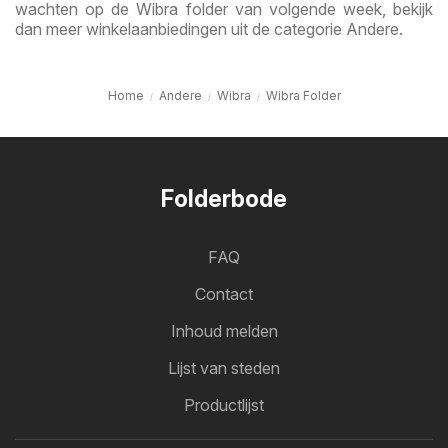
wachten op de Wibra folder van volgende week, bekijk
dan meer winkelaanbiedingen uit de categorie Andere.
Home
Andere
Wibra
Wibra Folder
Folderbode
FAQ
Contact
Inhoud melden
Lijst van steden
Productlijst