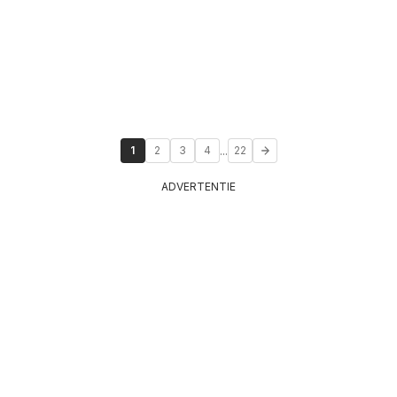
...
1
2
3
4
22
ADVERTENTIE