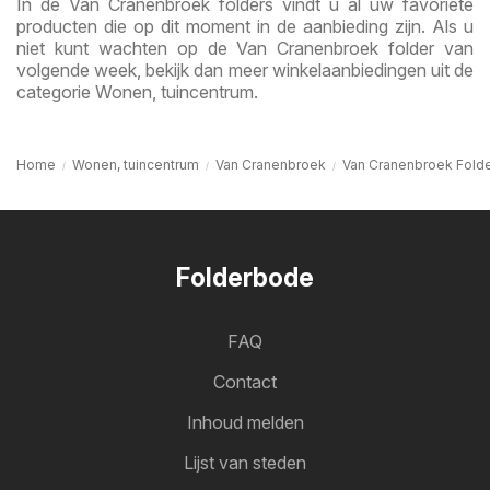
In de Van Cranenbroek folders vindt u al uw favoriete
producten die op dit moment in de aanbieding zijn. Als u
niet kunt wachten op de Van Cranenbroek folder van
volgende week, bekijk dan meer winkelaanbiedingen uit de
categorie Wonen, tuincentrum.
Home
Wonen, tuincentrum
Van Cranenbroek
Van Cranenbroek Fold
Folderbode
FAQ
Contact
Inhoud melden
Lijst van steden