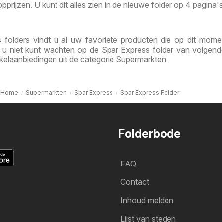
prijzen. U kunt dit alles zien in de nieuwe folder op 4 pagina's
 folders vindt u al uw favoriete producten die op dit mome
ls u niet kunt wachten op de Spar Express folder van volgen
kelaanbiedingen uit de categorie Supermarkten.
Home
Supermarkten
Spar Express
Spar Express Folder
Folderbode
FAQ
Contact
Inhoud melden
Lijst van steden