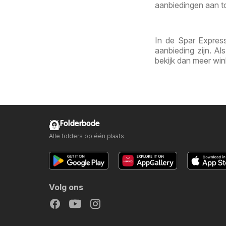
aanbiedingen aan top
In de Spar Express
aanbieding zijn. A
bekijk dan meer win
Folderbode
Alle folders op één plaats
Volg ons