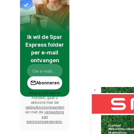
Ik wil de Spar
Express folder
per e-mail
ontvangen
Abonneren
Door u zich aan te
melden, gaat u
akkoord met de
gebruiksvoorwaarden
en met de
verwerking
van
persoonsgegevens
.