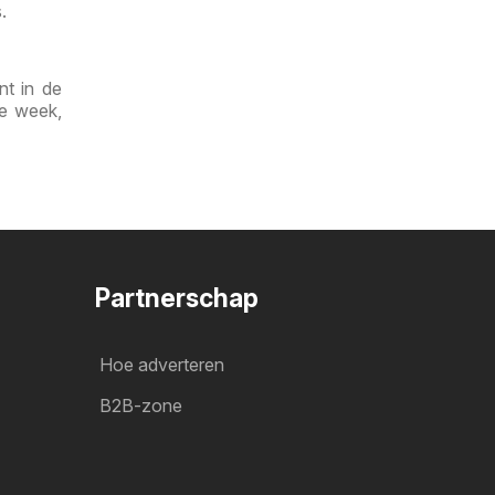
.
nt in de
de week,
Partnerschap
Hoe adverteren
B2B-zone