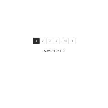
...
1
2
3
4
78
ADVERTENTIE