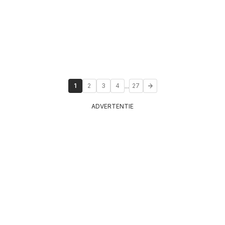
...
1
2
3
4
27
ADVERTENTIE