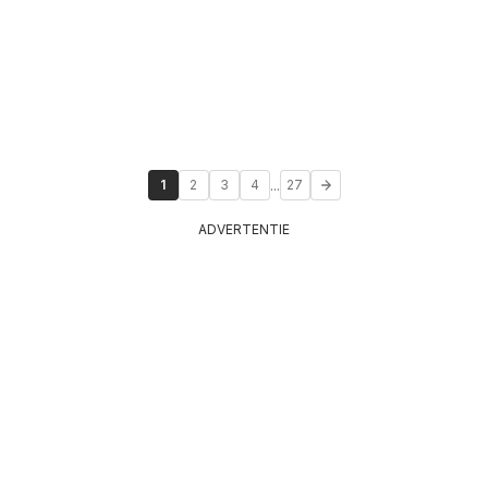
...
1
2
3
4
27
ADVERTENTIE