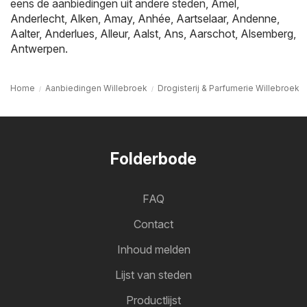
eens de aanbiedingen uit andere steden,
Amel
,
Anderlecht
,
Alken
,
Amay
,
Anhée
,
Aartselaar
,
Andenne
,
Aalter
,
Anderlues
,
Alleur
,
Aalst
,
Ans
,
Aarschot
,
Alsemberg
,
Antwerpen
.
Home
Aanbiedingen Willebroek
Drogisterij & Parfumerie Willebroek
Folderbode
FAQ
Contact
Inhoud melden
Lijst van steden
Productlijst