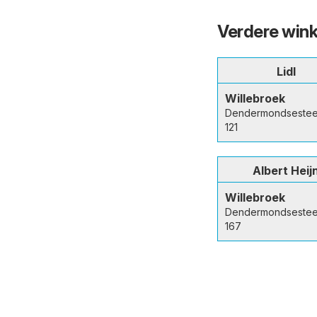
Verdere wink
Lidl
Willebroek
Dendermondseste
121
Albert Heij
Willebroek
Dendermondseste
167