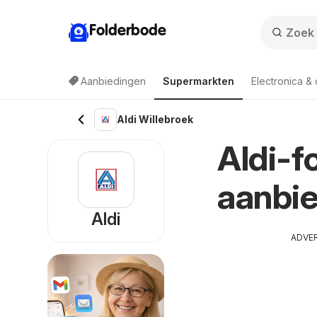
Folderbode
Aanbiedingen
Supermarkten
Electronica &
Aldi Willebroek
Aldi-f
aanbie
Aldi
ADVE