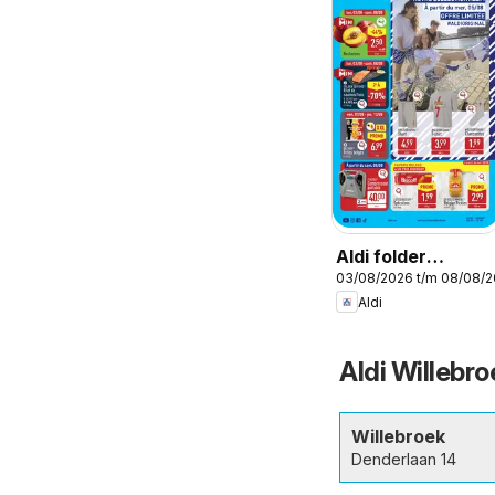
Aldi folder
03/08/2026 t/m 08/08/
semaine 32
Aldi
Aldi Willebr
Willebroek
Denderlaan 14