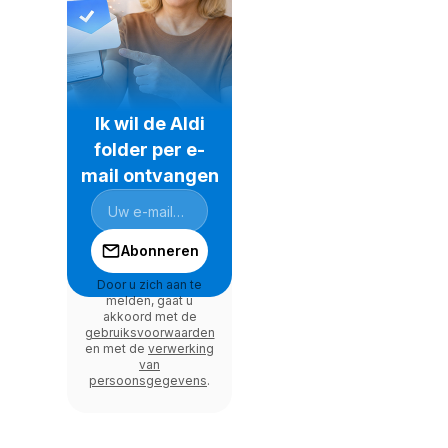
Ik wil de Aldi
folder per e-
mail ontvangen
Abonneren
Door u zich aan te
melden, gaat u
akkoord met de
gebruiksvoorwaarden
en met de
verwerking
van
persoonsgegevens
.