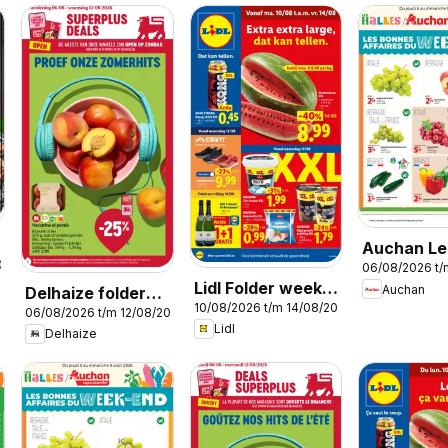
Auchan Le
026
06/08/2026 t
plans du 
Lidl Folder week
Auchan
Delhaize folder
end dans 
10/08/2026 t/m 14/08/2026
33
06/08/2026 t/m 12/08/2026
week 32
hyper !
Lidl
Delhaize