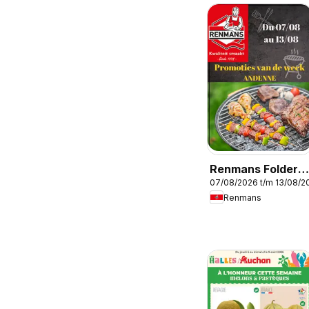
Renmans Folder /
07/08/2026 t/m 13/08/2
Publicité
Renmans