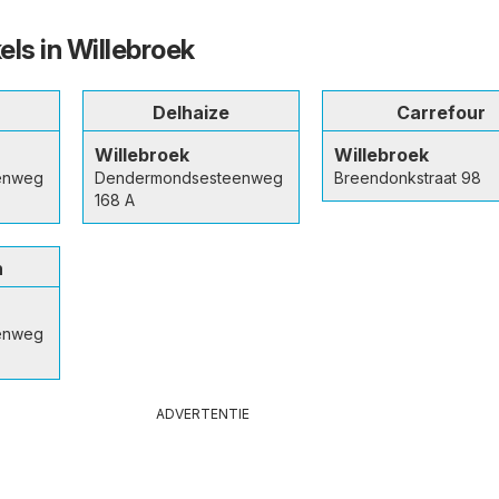
els in Willebroek
Delhaize
Carrefour
Willebroek
Willebroek
enweg
Dendermondsesteenweg
Breendonkstraat 98
168 A
n
enweg
ADVERTENTIE