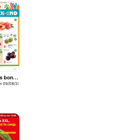
s bons
/m 09/08/2026
week
votre