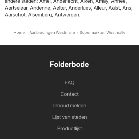
andere steden:
Amel
,
Anderlecht
,
Alken
,
Amay
,
Anhée
,
Aartselaar
,
Andenne
,
Aalter
,
Anderlues
,
Alleur
,
Aalst
,
Ans
,
Aarschot
,
Alsemberg
,
Antwerpen
.
Home
Aanbiedingen Westmalle
Supermarkten Westmalle
Folderbode
FAQ
Contact
Inhoud melden
Lijst van steden
Productlijst