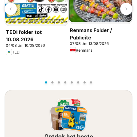
Renmans Folder /
TEDi folder tot
Publicité
10.08.2026
07/08 t/m 13/08/2026
04/08 t/m 10/08/2026
D
Renmans
TEDi
0
Ontdek het beste