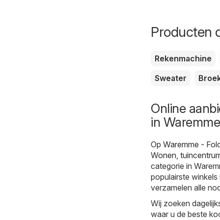
Producten d
Rekenmachine
Sweater
Broe
Online aanb
in Waremme
Op
Waremme - Fol
Wonen, tuincentru
categorie in Waremm
populairste winkels 
verzamelen alle nod
Wij zoeken dagelijk
waar u de beste koo