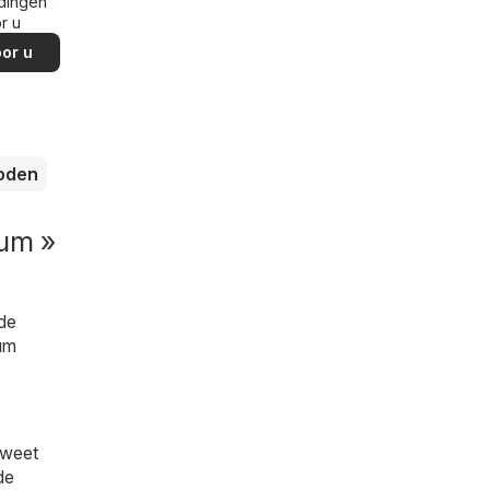
dingen
r u
or u
loden
rum »
 de
rum
 weet
de