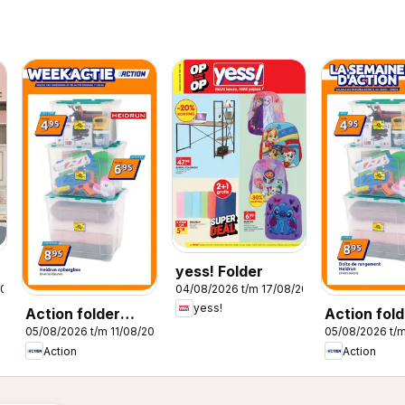
yess! Folder
2026
04/08/2026 t/m 17/08/2026
yess!
Action folder
Action fold
05/08/2026 t/m 11/08/2026
05/08/2026 t/m
week 32
semaine 3
Action
Action