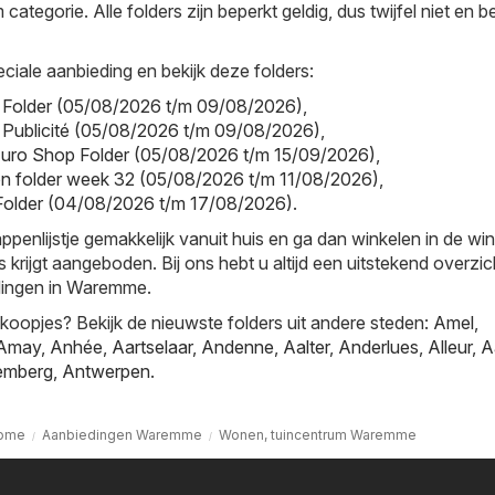
ategorie. Alle folders zijn beperkt geldig, dus twijfel niet en 
ciale aanbieding en bekijk deze folders:
ic Folder (05/08/2026 t/m 09/08/2026)
,
ic Publicité (05/08/2026 t/m 09/08/2026)
,
Euro Shop Folder (05/08/2026 t/m 15/09/2026)
,
on folder week 32 (05/08/2026 t/m 11/08/2026)
,
 Folder (04/08/2026 t/m 17/08/2026)
.
nlijstje gemakkelijk vanuit huis en ga dan winkelen in de win
s krijgt aangeboden. Bij ons hebt u altijd een uitstekend overzi
dingen in Waremme.
oopjes? Bekijk de nieuwste folders uit andere steden:
Amel
,
Amay
,
Anhée
,
Aartselaar
,
Andenne
,
Aalter
,
Anderlues
,
Alleur
,
A
emberg
,
Antwerpen
.
ome
Aanbiedingen Waremme
Wonen, tuincentrum Waremme