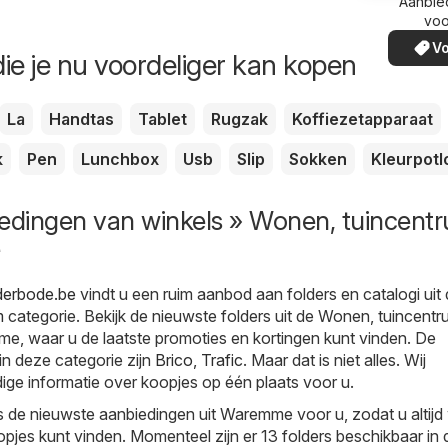
Aanbie
voo
Vo
ie je nu voordeliger kan kopen
La
Handtas
Tablet
Rugzak
Koffiezetapparaat
k
Pen
Lunchbox
Usb
Slip
Sokken
Kleurpot
iedingen van winkels » Wonen, tuincent
derbode.be
vindt u een ruim aanbod aan folders en catalogi uit
m
categorie. Bekijk de nieuwste folders uit de Wonen, tuincent
e, waar u de laatste promoties en kortingen kunt vinden. De
in deze categorie zijn
Brico
,
Trafic
. Maar dat is niet alles. Wij
ige informatie over koopjes op één plaats voor u.
s de nieuwste aanbiedingen uit Waremme voor u, zodat u altijd
pjes kunt vinden. Momenteel zijn er 13 folders beschikbaar in 