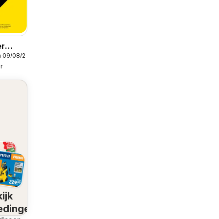
er
m 09/08/2026
blicité
r
ijk
edingen