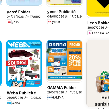
yess! Publicité
yess! Folder
04/08/2026 t/m 17/08/2026
2026
04/08/2026 t/m 17/08/2026
yess!
yess!
Leen Bakk
29/07/2026 t/
Folder / Pu
Leen Bakke
GAMMA Folder
29/07/2026 t/m 11/08/2026
Weba Publicité
Bek
GAMMA
2026
01/08/2026 t/m 10/08/2026
aanbi
Weba