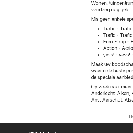
Wonen, tuincentrum c
vandaag nog geld.
Mis geen enkele spe
Trafic - Traf
Trafic - Traf
Euro Shop - 
Action - Acti
yess! - yess!
Maak uw boodschappe
waar u de beste prij
de speciale aanbie
Op zoek naar meer k
Anderlecht
,
Alken
,
Ans
,
Aarschot
,
Als
H