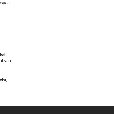
bespaar
kel
cht van
alst
,