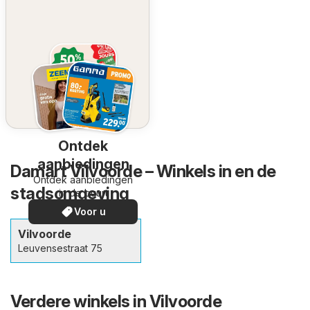
Ontdek
aanbiedingen
Damart Vilvoorde – Winkels in en de
Ontdek aanbiedingen
stadsomgeving
in de buurt
Voor u
Vilvoorde
Leuvensestraat 75
Verdere winkels in Vilvoorde