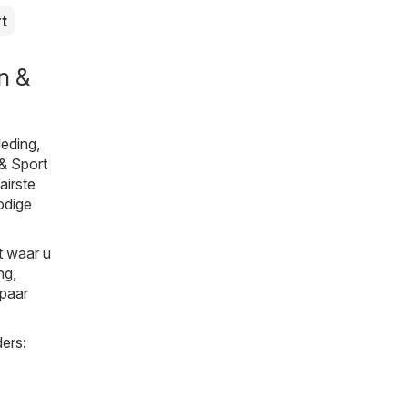
rt
n &
leding,
 & Sport
airste
nodige
t waar u
ng,
spaar
ers: