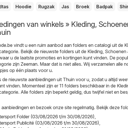
dtas
Hoodie
Rugzak
Jas
Broek
Badpak
Shi
edingen van winkels » Kleding, Schoene
huin
ode.be
vindt u een ruim aanbod aan folders en catalogi uit de
K
ategorie. Bekijk de nieuwste folders uit de Kleding, Schoenen
 waar u de laatste promoties en kortingen kunt vinden. De popul
egorie zijn
Zeeman
. Maar dat is niet alles. Wij verzamelen alle 
pjes op één plaats voor u.
s de nieuwste aanbiedingen uit Thuin voor u, zodat u altijd wee
nt vinden. Momenteel zijn er 11 folders beschikbaar in de Kledi
egorie. Alle folders zijn beperkt geldig, dus twijfel niet en be
aanbiedingen en bezoek onze site regelmatig. Bekijk deze fold
Intersport Folder (03/08/2026 t/m 30/08/2026)
,
Intersport Publicité (03/08/2026 t/m 30/08/2026)
,