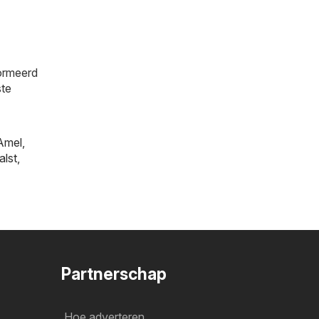
formeerd
ste
Amel
,
alst
,
Partnerschap
Hoe adverteren