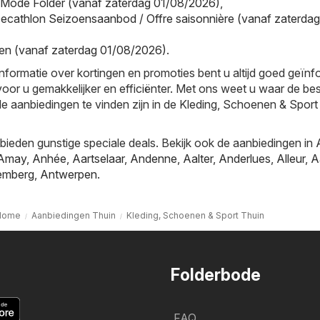
 Mode Folder (vanaf zaterdag 01/08/2026)
,
ecathlon Seizoensaanbod / Offre saisonnière (vanaf zaterdag
en (vanaf zaterdag 01/08/2026)
.
informatie over kortingen en promoties bent u altijd goed geïn
oor u gemakkelijker en efficiënter. Met ons weet u waar de be
le aanbiedingen te vinden zijn in de Kleding, Schoenen & Sport
ieden gunstige speciale deals. Bekijk ook de aanbiedingen in
Amay
,
Anhée
,
Aartselaar
,
Andenne
,
Aalter
,
Anderlues
,
Alleur
,
A
emberg
,
Antwerpen
.
Home
Aanbiedingen Thuin
Kleding, Schoenen & Sport Thuin
Folderbode
FAQ