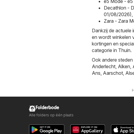
e5 Mode - e5
Decathlon - D
01/08/2026)
,
Zara - Zara M
Dankzij de actuele 
en wordt winkelen v
kortingen en specia
categorie in Thuin.
Ook andere steden b
Anderlecht
,
Alken
,
Ans
,
Aarschot
,
Als
Folderbode
Alle folders op één plaats