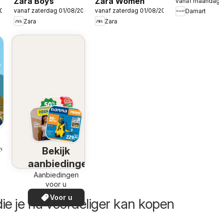
Zara Boys
Zara Women
vanaf maandag
2026
vanaf zaterdag 01/08/2026
vanaf zaterdag 01/08/2026
Damart
Zara
Zara
Bekijk
2026
aanbiedingen
Aanbiedingen
voor u
Voor u
ie je nu voordeliger kan kopen