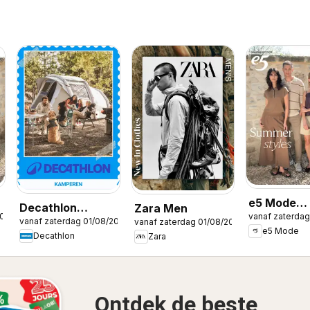
e5 Mode
Decathlon
Zara Men
2026
vanaf zaterdag
Publicité
vanaf zaterdag 01/08/2026
vanaf zaterdag 01/08/2026
Seizoensaanbod
e5 Mode
Decathlon
Zara
/ Offre
saisonnière
Ontdek de beste