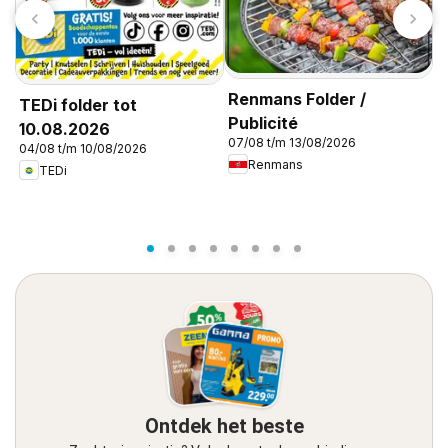
T
B
0
Renmans Folder /
TEDi folder tot
Publicité
10.08.2026
07/08 t/m 13/08/2026
04/08 t/m 10/08/2026
Renmans
TEDi
Ontdek het beste