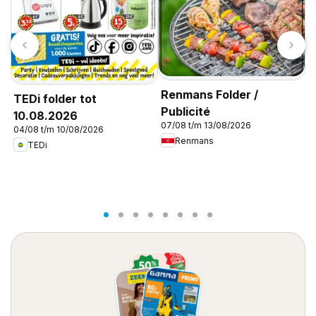
Renmans Folder /
TEDi folder tot
Publicité
10.08.2026
07/08 t/m 13/08/2026
04/08 t/m 10/08/2026
D
Renmans
TEDi
0