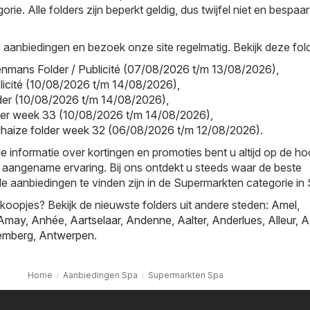
ie. Alle folders zijn beperkt geldig, dus twijfel niet en bespaar
aanbiedingen en bezoek onze site regelmatig. Bekijk deze fold
nmans Folder / Publicité (07/08/2026 t/m 13/08/2026)
,
ublicité (10/08/2026 t/m 14/08/2026)
,
older (10/08/2026 t/m 14/08/2026)
,
older week 33 (10/08/2026 t/m 14/08/2026)
,
lhaize folder week 32 (06/08/2026 t/m 12/08/2026)
.
e informatie over kortingen en promoties bent u altijd op de h
 aangename ervaring. Bij ons ontdekt u steeds waar de beste
le aanbiedingen te vinden zijn in de Supermarkten categorie in
oopjes? Bekijk de nieuwste folders uit andere steden:
Amel
,
Amay
,
Anhée
,
Aartselaar
,
Andenne
,
Aalter
,
Anderlues
,
Alleur
,
A
emberg
,
Antwerpen
.
Home
Aanbiedingen Spa
Supermarkten Spa