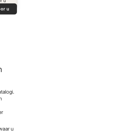
r u
or u
n
talogi.
n
er
 waar u