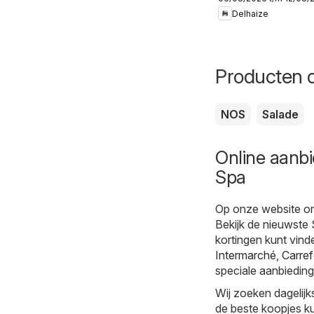
semaine 32
Delhaize
Producten d
NOS
Salade
Online aanbi
Spa
Op onze website on
Bekijk de nieuwste 
kortingen kunt vind
Intermarché
,
Carref
speciale aanbieding
Wij zoeken dagelijk
de beste koopjes ku