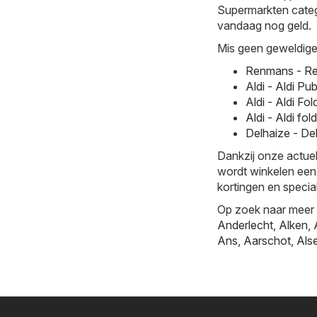
Supermarkten categor
vandaag nog geld.
Mis geen geweldige 
Renmans - Re
Aldi - Aldi P
Aldi - Aldi F
Aldi - Aldi f
Delhaize - De
Dankzij onze actuel
wordt winkelen een
kortingen en specia
Op zoek naar meer k
Anderlecht
,
Alken
,
Ans
,
Aarschot
,
Als