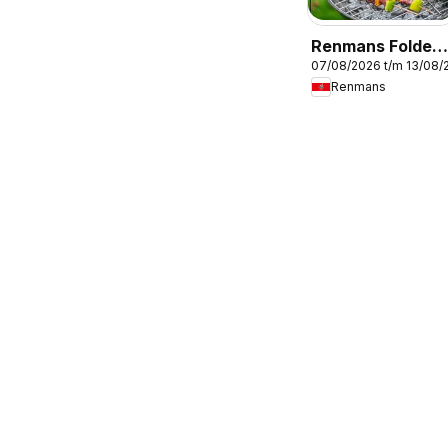
Renmans Folder 
07/08/2026 t/m 13/08/
Publicité
Renmans