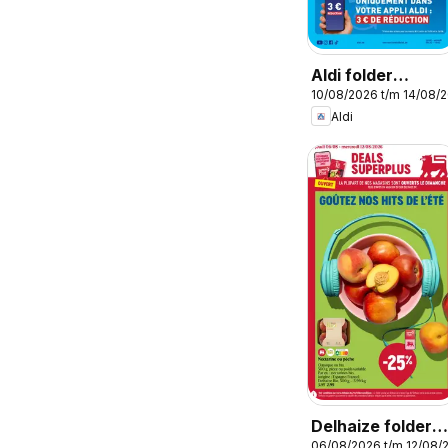
Aldi folder
10/08/2026 t/m 14/08/
semaine 33
Aldi
Delhaize folder
06/08/2026 t/m 12/08/