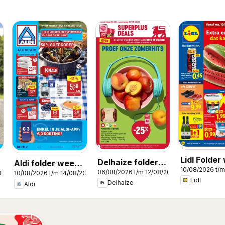
Lidl Folder
Delhaize folder
Aldi folder week
10/08/2026 t/m
33
06/08/2026 t/m 12/08/2026
week 32
2026
10/08/2026 t/m 14/08/2026
33
Lidl
Delhaize
Aldi