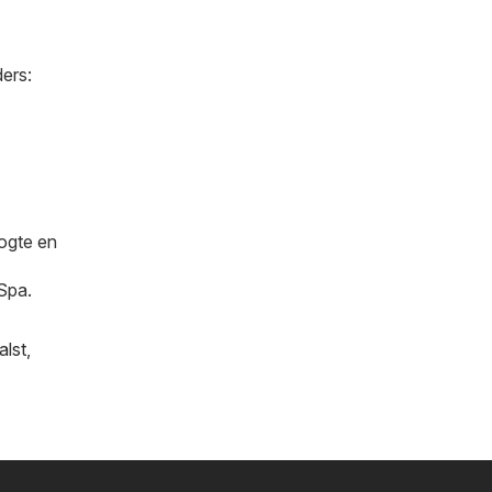
ers:
oogte en
 Spa.
alst
,