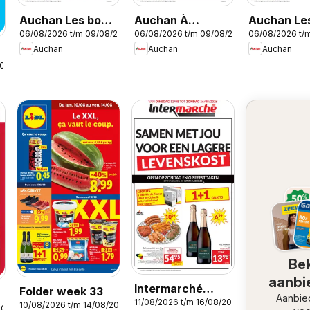
Auchan Les bons
Auchan À
Auchan Le
06/08/2026 t/m 09/08/2026
06/08/2026 t/m 09/08/2026
06/08/2026 t/
plans du week
l'honneur cette
plans du w
Auchan
Auchan
Auchan
end dans votre
semaine
end dans v
2026
hyper !
super !
Bek
aanbi
Intermarché
Folder week 33
Aanbie
11/08/2026 t/m 16/08/2026
folder week 33
10/08/2026 t/m 14/08/2026
2026