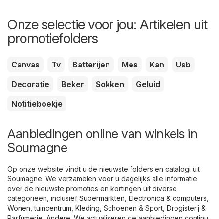
Onze selectie voor jou: Artikelen uit
promotiefolders
Canvas
Tv
Batterijen
Mes
Kan
Usb
Decoratie
Beker
Sokken
Geluid
Notitieboekje
Aanbiedingen online van winkels in
Soumagne
Op onze website vindt u de nieuwste folders en catalogi uit
Soumagne. We verzamelen voor u dagelijks alle informatie
over de nieuwste promoties en kortingen uit diverse
categorieën, inclusief
Supermarkten
,
Electronica & computers
,
Wonen, tuincentrum
,
Kleding, Schoenen & Sport
,
Drogisterij &
Parfumerie
,
Andere
. We actualiseren de aanbiedingen continu