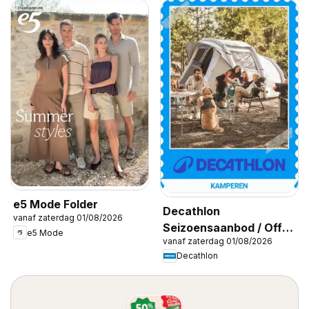
e5 Mode Folder
Decathlon
vanaf zaterdag 01/08/2026
Seizoensaanbod / Offre
e5 Mode
vanaf zaterdag 01/08/2026
saisonnière
Decathlon