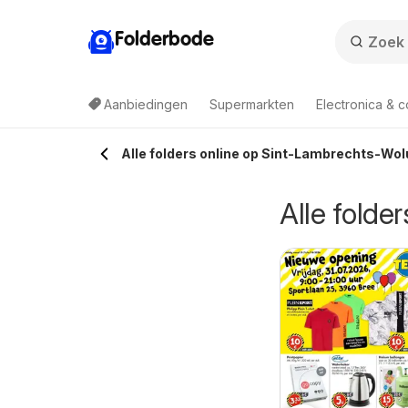
Folderbode
Aanbiedingen
Supermarkten
Electronica & 
Alle folders online op Sint-Lambrechts-Wol
Alle folde
ldi folder semaine
Folder week 33
0/08/2026 t/m 14/08/2026
10/08/2026 t/m 14/08/2026
3
Aldi
Lidl