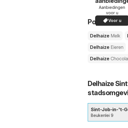
aanbieding
Aanbiedingen
voor u
Populaire pr
Voor u
Delhaize
Melk
Delhaize
Eieren
Delhaize
Chocol
Delhaize Sint
stadsomgev
Sint-Job-in-'t-
Beukenlei 9