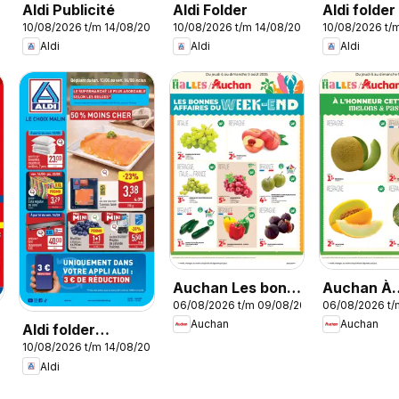
Aldi Publicité
Aldi Folder
Aldi folde
10/08/2026 t/m 14/08/2026
10/08/2026 t/m 14/08/2026
10/08/2026 t/
33
Aldi
Aldi
Aldi
Auchan Les bons
Auchan À
06/08/2026 t/m 09/08/2026
06/08/2026 t
plans du week
l'honneur 
Auchan
Auchan
Aldi folder
end dans votre
semaine
026
10/08/2026 t/m 14/08/2026
semaine 33
hyper !
Aldi