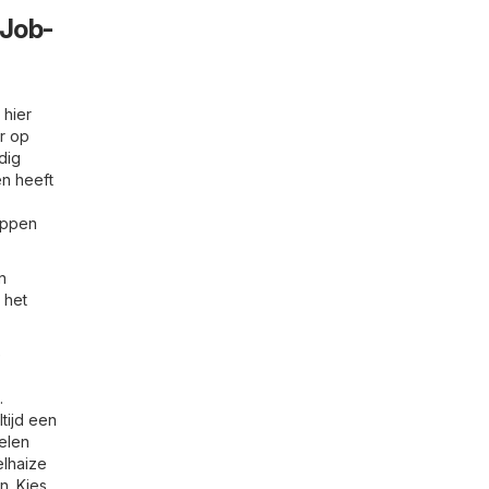
-Job-
 hier
or op
dig
en heeft
happen
n
 het
e
.
tijd een
elen
elhaize
n. Kies