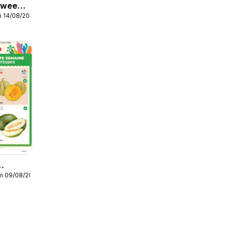
r week
m 14/08/2026
/m 09/08/2026
cette