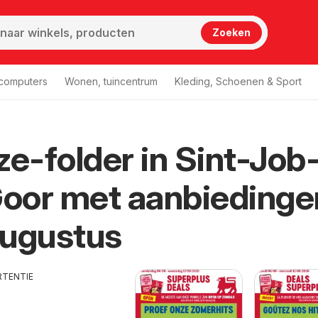
Zoeken
 computers
Wonen, tuincentrum
Kleding, Schoenen & Sport
ze-folder in Sint-Job
Job-in-'t-Goor
Delhaize Sint-Job-in-'t-Goor
Goor met aanbiedinge
Augustus
RTENTIE