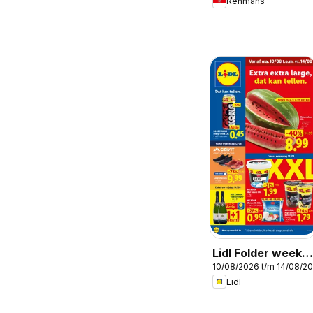
Renmans
Lidl Folder week
10/08/2026 t/m 14/08/2
33
Lidl