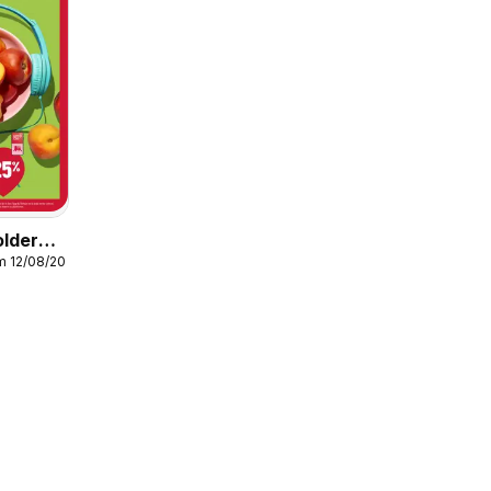
older
m 12/08/2026
2