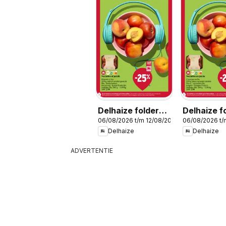
Delhaize folder
Delhaize f
06/08/2026 t/m 12/08/2026
06/08/2026 t/
week 32
semaine 3
Delhaize
Delhaize
ADVERTENTIE