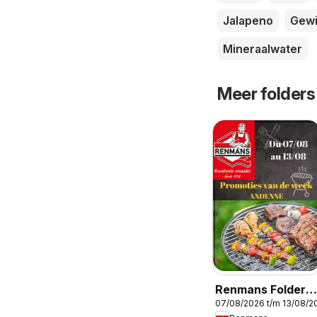
Jalapeno
Gewi
Mineraalwater
Meer folders
Renmans Folder /
07/08/2026 t/m 13/08/2
Publicité