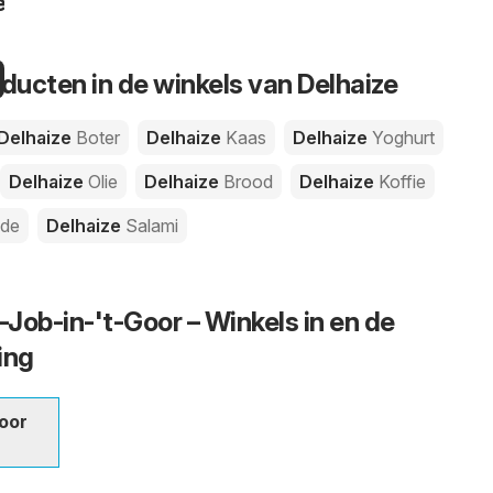
en
oducten in de winkels van Delhaize
Delhaize
Boter
Delhaize
Kaas
Delhaize
Yoghurt
Delhaize
Olie
Delhaize
Brood
Delhaize
Koffie
ade
Delhaize
Salami
-Job-in-'t-Goor – Winkels in en de
ing
Goor