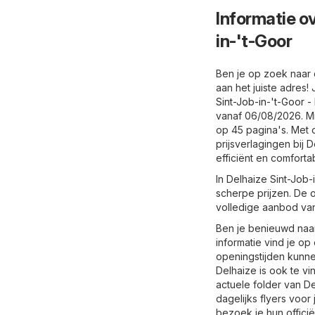
Informatie ov
in-'t-Goor
Ben je op zoek naar 
aan het juiste adres!
Sint-Job-in-'t-Goor 
vanaf 06/08/2026. Mis
op 45 pagina's. Met o
prijsverlagingen bij
efficiënt en comforta
In Delhaize Sint-Job-
scherpe prijzen. De o
volledige aanbod van 
Ben je benieuwd naar
informatie vind je op
openingstijden kunne
Delhaize is ook te vi
actuele folder van D
dagelijks flyers voor
bezoek je hun officië