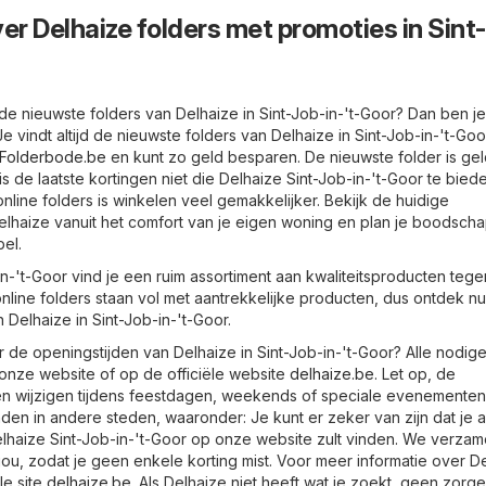
er Delhaize folders met promoties in Sint
de nieuwste folders van Delhaize in Sint-Job-in-'t-Goor? Dan ben je
 Je vindt altijd de nieuwste folders van Delhaize in Sint-Job-in-'t-Go
- Folderbode.be
en kunt zo geld besparen. De nieuwste folder is gel
 de laatste kortingen niet die Delhaize Sint-Job-in-'t-Goor te bied
nline folders is winkelen veel gemakkelijker. Bekijk de huidige
 Delhaize vanuit het comfort van je eigen woning en plan je boodsc
bel.
in-'t-Goor vind je een ruim assortiment aan kwaliteitsproducten tege
nline folders staan vol met aantrekkelijke producten, dus ontdek nu
Delhaize in Sint-Job-in-'t-Goor.
 de openingstijden van Delhaize in Sint-Job-in-'t-Goor? Alle nodig
 onze website of op de officiële website
delhaize.be
. Let op, de
n wijzigen tijdens feestdagen, weekends of speciale evenementen
nden in andere steden, waaronder: Je kunt er zeker van zijn dat je al
elhaize Sint-Job-in-'t-Goor op onze website zult vinden. We verzam
 jou, zodat je geen enkele korting mist. Voor meer informatie over D
le site
delhaize.be
. Als Delhaize niet heeft wat je zoekt, geen zorge