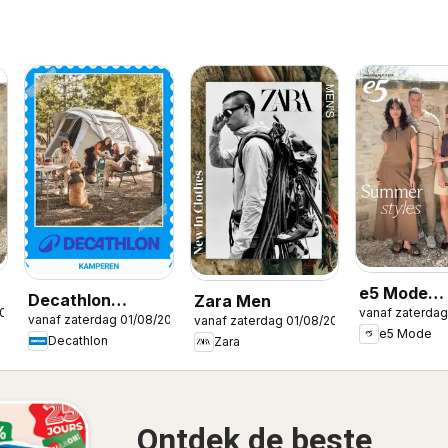
e5 Mode
Decathlon
Zara Men
2026
vanaf zaterdag
Publicité
vanaf zaterdag 01/08/2026
vanaf zaterdag 01/08/2026
Seizoensaanbod
e5 Mode
Decathlon
Zara
/ Offre
saisonnière
Ontdek de beste