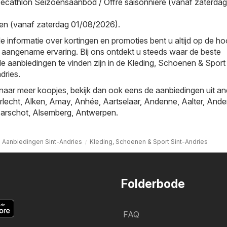
ecathlon Seizoensaanbod / Offre saisonnière (vanaf zaterdag
en (vanaf zaterdag 01/08/2026)
.
e informatie over kortingen en promoties bent u altijd op de h
 aangename ervaring. Bij ons ontdekt u steeds waar de beste
le aanbiedingen te vinden zijn in de Kleding, Schoenen & Sport
dries.
naar meer koopjes, bekijk dan ook eens de aanbiedingen uit a
rlecht
,
Alken
,
Amay
,
Anhée
,
Aartselaar
,
Andenne
,
Aalter
,
Ande
arschot
,
Alsemberg
,
Antwerpen
.
Aanbiedingen Sint-Andries
Kleding, Schoenen & Sport Sint-Andries
Folderbode
FAQ