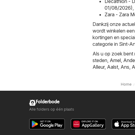
Decathlon - D
01/08/2026)
,
Zara - Zara M
Dankzij onze actuel
wordt winkelen een
kortingen en specia
categorie in Sint-An
Als u op zoek bent 
steden,
Amel
,
Ande
Alleur
,
Aalst
,
Ans
,
A
Home
Folderbode
Alle folders op één plaats