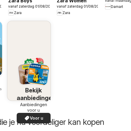
Zara Boys
Zara Women
vanaf maandag
2026
vanaf zaterdag 01/08/2026
vanaf zaterdag 01/08/2026
Damart
Zara
Zara
Bekijk
2026
aanbiedingen
Aanbiedingen
voor u
Voor u
ie je nu voordeliger kan kopen