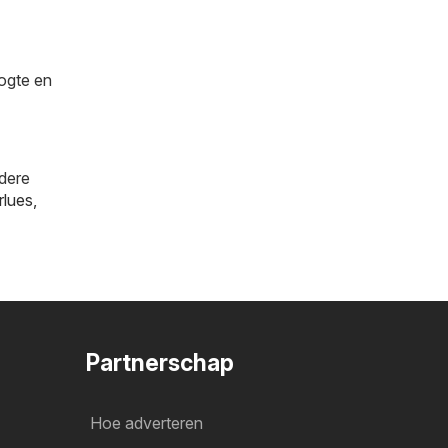
oogte en
ndere
rlues
,
Partnerschap
Hoe adverteren