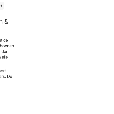
rt
n &
it de
Schoenen
inden.
 alle
port
ers. De