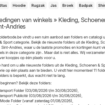
dtas
Hoodie
Rugzak
Jas
Broek
Badpak
Shi
edingen van winkels » Kleding, Schoene
int-Andries
Folderbode.be
vindt u een ruim aanbod aan folders en catalogi u
& Sport
categorie. Bekijk de nieuwste folders uit de Kleding, 
n Sint-Andries, waar u de laatste promoties en kortingen kunt v
ls in deze categorie zijn . Maar dat is niet alles. Wij verzamelen
ver koopjes op één plaats voor u.
hard om u alle nieuwste folders uit de Kleding, Schoenen & S
rie op één plaats aan te bieden. U vindt hier momenteel 11 fold
lders is beperkt, dus wacht niet te lang.
 beginnen? Bekijk deze folders:
Intersport Folder (03/08/2026 t/m 30/08/2026)
,
Intersport Publicité (03/08/2026 t/m 30/08/2026)
,
 Mode Folder (vanaf zaterdag 01/08/2026)
,