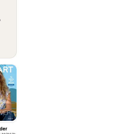
p
der