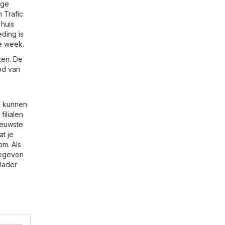
ige
 Trafic
 huis
ding is
e week.
zen. De
od van
n kunnen
ilialen
ieuwste
at je
com
. Als
 gegeven
Blader