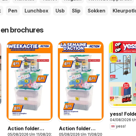
k
Pen
Lunchbox
Usb
Slip
Sokken
Kleurpot
 en brochures
yess! Fold
026
04/08/2026 t/
yess!
Action folder
Action folder
05/08/2026 t/m 11/08/2026
05/08/2026 t/m 11/08/2026
week 32
semaine 32