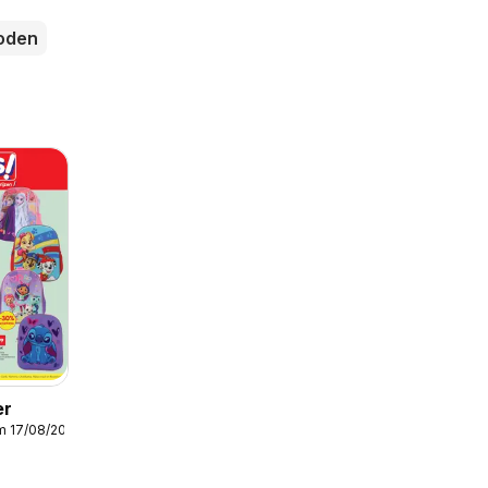
loden
er
m 17/08/2026