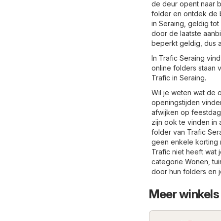
de deur opent naar b
folder en ontdek de 
in Seraing, geldig to
door de laatste aanb
beperkt geldig, dus 
In Trafic Seraing vin
online folders staan
Trafic in Seraing.
Wil je weten wat de o
openingstijden vinde
afwijken op feestdage
zijn ook te vinden in
folder van Trafic Ser
geen enkele korting m
Trafic niet heeft wat
categorie
Wonen, tui
door hun folders en 
Meer winkels