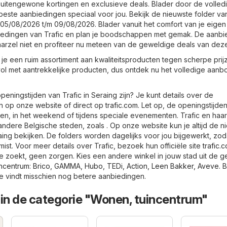
uitengewone kortingen en exclusieve deals. Blader door de volled
beste aanbiedingen speciaal voor jou. Bekijk de nieuwste folder van
t 05/08/2026 t/m 09/08/2026. Blader vanuit het comfort van je eigen
iedingen van Trafic en plan je boodschappen met gemak. De aanbie
aarzel niet en profiteer nu meteen van de geweldige deals van dez
d je een ruim assortiment aan kwaliteitsproducten tegen scherpe prij
 vol met aantrekkelijke producten, dus ontdek nu het volledige aanb
peningstijden van Trafic in Seraing zijn? Je kunt details over de
n op onze website of direct op
trafic.com
. Let op, de openingstijde
n, in het weekend of tijdens speciale evenementen. Trafic en haar f
 andere Belgische steden, zoals . Op onze website kun je altijd de n
aing bekijken. De folders worden dagelijks voor jou bijgewerkt, zod
ist. Voor meer details over Trafic, bezoek hun officiële site
trafic.
 je zoekt, geen zorgen. Kies een andere winkel in jouw stad uit de
ncentrum
:
Brico
,
GAMMA
,
Hubo
,
TEDi
,
Action
,
Leen Bakker
,
Aveve
. 
je vindt misschien nog betere aanbiedingen.
 in de categorie "Wonen, tuincentrum"