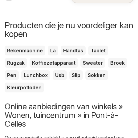
Producten die je nu voordeliger kan
kopen
Rekenmachine
La
Handtas
Tablet
Rugzak
Koffiezetapparaat
Sweater
Broek
Pen
Lunchbox
Usb
Slip
Sokken
Kleurpotloden
Online aanbiedingen van winkels »
Wonen, tuincentrum » in Pont-à-
Celles
Op onze website ontdekt u een uitgebreid aanbod aan