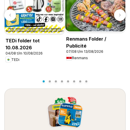
Renmans Folder /
TEDi folder tot
Publicité
10.08.2026
07/08 t/m 13/08/2026
04/08 t/m 10/08/2026
D
Renmans
TEDi
0