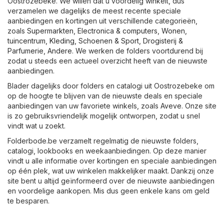
Oostrozebeke. We willen dat u voordelig winkelt, dus
verzamelen we dagelijks de meest recente speciale
aanbiedingen en kortingen uit verschillende categorieën,
zoals
Supermarkten
,
Electronica & computers
,
Wonen,
tuincentrum
,
Kleding, Schoenen & Sport
,
Drogisterij &
Parfumerie
,
Andere
. We werken de folders voortdurend bij
zodat u steeds een actueel overzicht heeft van de nieuwste
aanbiedingen.
Blader dagelijks door folders en catalogi uit Oostrozebeke om
op de hoogte te blijven van de nieuwste deals en speciale
aanbiedingen van uw favoriete winkels, zoals
Aveve
. Onze site
is zo gebruiksvriendelijk mogelijk ontworpen, zodat u snel
vindt wat u zoekt.
Folderbode.be verzamelt regelmatig de nieuwste folders,
catalogi, lookbooks en weekaanbiedingen. Op deze manier
vindt u alle informatie over kortingen en speciale aanbiedingen
op één plek, wat uw winkelen makkelijker maakt. Dankzij onze
site bent u altijd geïnformeerd over de nieuwste aanbiedingen
en voordelige aankopen. Mis dus geen enkele kans om geld
te besparen.