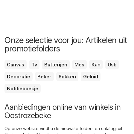
Onze selectie voor jou: Artikelen uit
promotiefolders
Canvas
Tv
Batterijen
Mes
Kan
Usb
Decoratie
Beker
Sokken
Geluid
Notitieboekje
Aanbiedingen online van winkels in
Oostrozebeke
Op onze website vindt u de nieuwste folders en catalogi uit