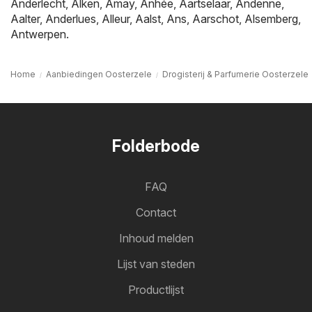
Anderlecht
,
Alken
,
Amay
,
Anhée
,
Aartselaar
,
Andenne
,
Aalter
,
Anderlues
,
Alleur
,
Aalst
,
Ans
,
Aarschot
,
Alsemberg
,
Antwerpen
.
Home
Aanbiedingen Oosterzele
Drogisterij & Parfumerie Oosterzele
Folderbode
FAQ
Contact
Inhoud melden
Lijst van steden
Productlijst