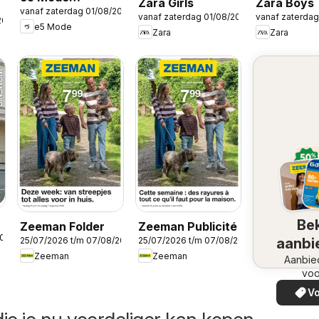
Zara Girls
Zara Boys
vanaf zaterdag 01/08/2026
Publicité
vanaf zaterdag 01/08/2026
vanaf zaterdag
2026
e5 Mode
Zara
Zara
Bek
Zeeman Folder
Zeeman Publicité
2026
aanbi
25/07/2026 t/m 07/08/2026
25/07/2026 t/m 07/08/2026
Zeeman
Zeeman
Aanbie
voo
Vo