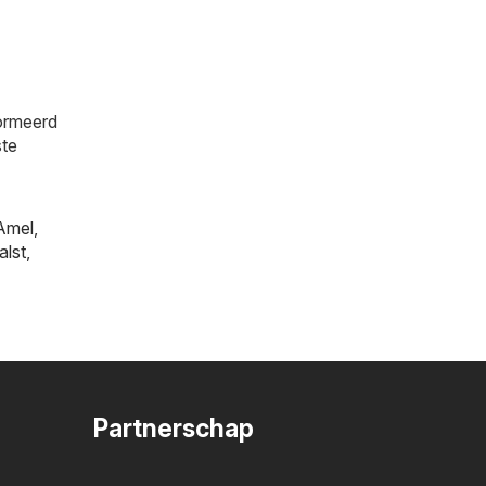
formeerd
ste
Amel
,
alst
,
Partnerschap