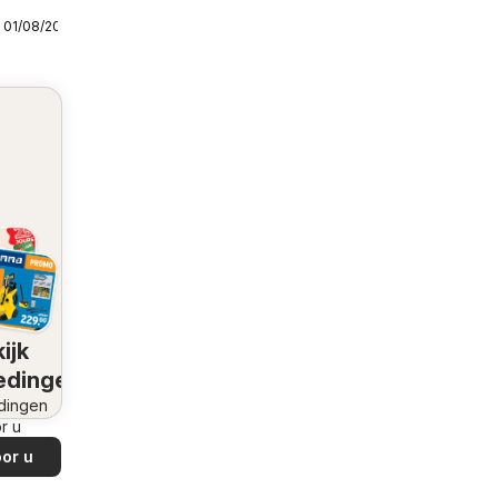
 01/08/2026
ijk
edingen
dingen
r u
or u