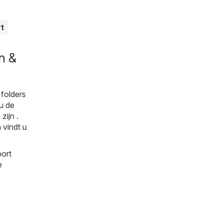
rt
n &
folders
 u de
zijn .
 vindt u
port
e