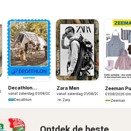
Decathlon
Zara Men
Zeeman Pub
2026
vanaf zaterdag 01/08/2026
vanaf zaterdag 01/08/2026
Seizoensaanbod
01/08/2026 t/
Decathlon
Zara
Zeeman
/ Offre
saisonnière
Ontdek de beste