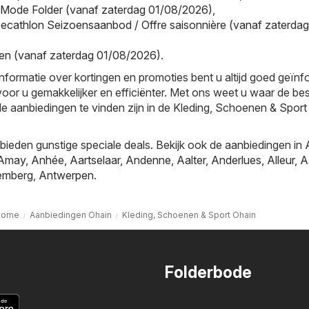
 Mode Folder (vanaf zaterdag 01/08/2026)
,
ecathlon Seizoensaanbod / Offre saisonnière (vanaf zaterdag
en (vanaf zaterdag 01/08/2026)
.
informatie over kortingen en promoties bent u altijd goed geïn
oor u gemakkelijker en efficiënter. Met ons weet u waar de be
le aanbiedingen te vinden zijn in de Kleding, Schoenen & Sport
ieden gunstige speciale deals. Bekijk ook de aanbiedingen in
Amay
,
Anhée
,
Aartselaar
,
Andenne
,
Aalter
,
Anderlues
,
Alleur
,
A
emberg
,
Antwerpen
.
Home
Aanbiedingen Ohain
Kleding, Schoenen & Sport Ohain
Folderbode