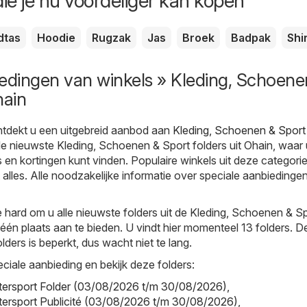
ie je nu voordeliger kan kopen
dtas
Hoodie
Rugzak
Jas
Broek
Badpak
Shi
edingen van winkels » Kleding, Schoene
hain
tdekt u een uitgebreid aanbod aan
Kleding, Schoenen & Sport
 de nieuwste Kleding, Schoenen & Sport folders uit Ohain, waar
en kortingen kunt vinden. Populaire winkels uit deze categorie 
 alles. Alle noodzakelijke informatie over speciale aanbiedingen
hard om u alle nieuwste folders uit de Kleding, Schoenen & S
één plaats aan te bieden. U vindt hier momenteel 13 folders. D
lders is beperkt, dus wacht niet te lang.
ciale aanbieding en bekijk deze folders:
Intersport Folder (03/08/2026 t/m 30/08/2026)
,
Intersport Publicité (03/08/2026 t/m 30/08/2026)
,