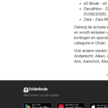
e5 Mode - e5
Decathlon - D
01/08/2026)
,
Zara - Zara M
Dankzij de actuele 
en wordt winkelen v
kortingen en specia
categorie in Ohain.
Ook andere steden b
Anderlecht
,
Alken
,
Ans
,
Aarschot
,
Als
Folderbode
Alle folders op één plaats