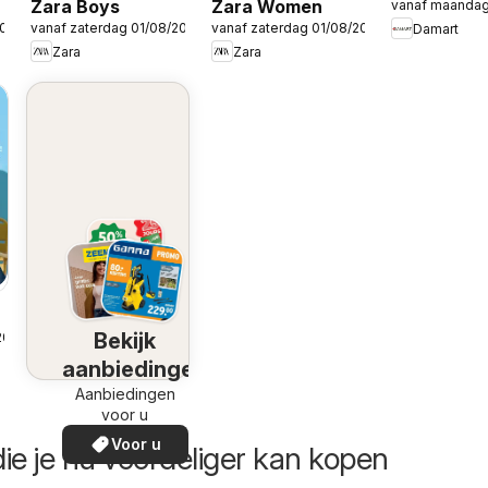
Zara Boys
Zara Women
vanaf maandag
2026
vanaf zaterdag 01/08/2026
vanaf zaterdag 01/08/2026
Damart
Zara
Zara
Bekijk
2026
aanbiedingen
Aanbiedingen
voor u
Voor u
ie je nu voordeliger kan kopen