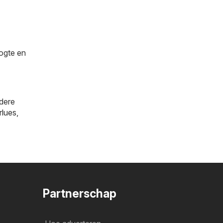
oogte en
ndere
rlues
,
Partnerschap