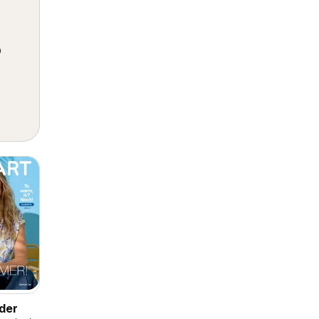
p
der