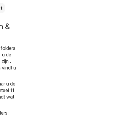
rt
n &
folders
r u de
zijn .
 vindt u
ar u de
teel 11
indt wat
ers: