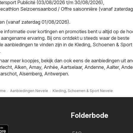
Intersport Publicité (03/08/2026 t/m 30/08/2026)
,
ecathlon Seizoensaanbod / Offre saisonnière (vanaf zaterdag
en (vanaf zaterdag 01/08/2026)
.
e informatie over kortingen en promoties bent u altijd op de h
 aangename ervaring. Bij ons ontdekt u steeds waar de beste
le aanbiedingen te vinden zijn in de Kleding, Schoenen & Sport
.
naar meer koopjes, bekijk dan ook eens de aanbiedingen uit a
rlecht
,
Alken
,
Amay
,
Anhée
,
Aartselaar
,
Andenne
,
Aalter
,
Ande
arschot
,
Alsemberg
,
Antwerpen
.
ome
Aanbiedingen Nevele
Kleding, Schoenen & Sport Nevele
Folderbode