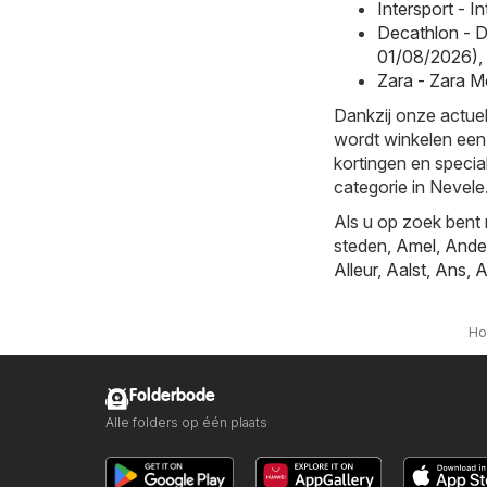
Intersport - 
Decathlon - D
01/08/2026)
,
Zara - Zara M
Dankzij onze actuel
wordt winkelen een
kortingen en specia
categorie in Nevele
Als u op zoek bent 
steden,
Amel
,
Ande
Alleur
,
Aalst
,
Ans
,
A
H
Folderbode
Alle folders op één plaats