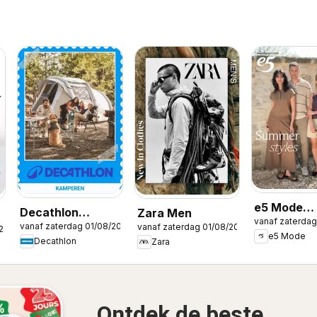
e5 Mode
Decathlon
Zara Men
vanaf zaterdag
Publicité
vanaf zaterdag 01/08/2026
vanaf zaterdag 01/08/2026
Seizoensaanbod
/2026
e5 Mode
Decathlon
Zara
/ Offre
saisonnière
Ontdek de beste