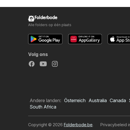
Folderbode
Alle folders op één plaats
Volg ons
Andere landen:
Österreich
Australia
Canada
South Africa
Copyright © 2026
Folderbode.be
.
Privacybeleid i