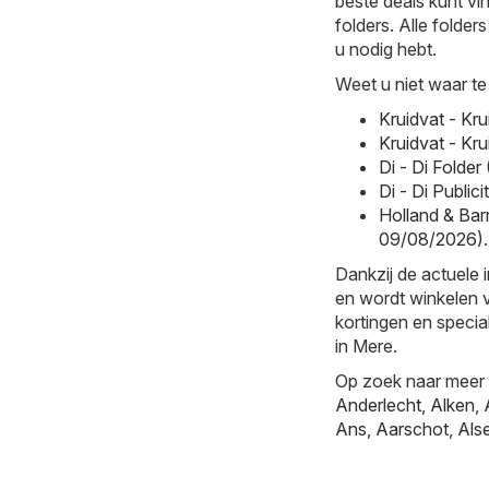
beste deals kunt vi
folders. Alle folder
u nodig hebt.
Weet u niet waar te
Kruidvat - Kr
Kruidvat - Kr
Di - Di Folde
Di - Di Publi
Holland & Barr
09/08/2026)
.
Dankzij de actuele 
en wordt winkelen v
kortingen en special
in Mere.
Op zoek naar meer k
Anderlecht
,
Alken
,
Ans
,
Aarschot
,
Als