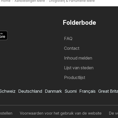
Home
Aanbiedingen Mere
Drogisterij & Parfumerie Mere
Folderbode
FAQ
Contact
Inhoud melden
Lijst van steden
Productlijst
Schweiz
Deutschland
Danmark
Suomi
Français
Great Brit
nstellen
Voorwaarden voor het gebruik van de website
De v