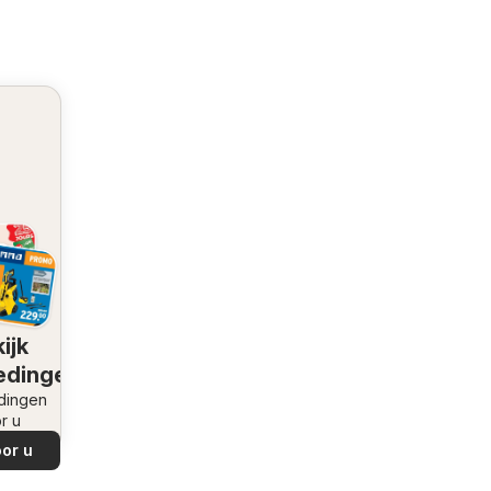
ijk
edingen
dingen
r u
or u