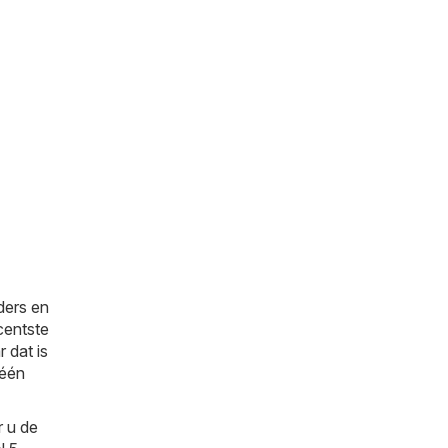
ders en
centste
 dat is
 één
r u de