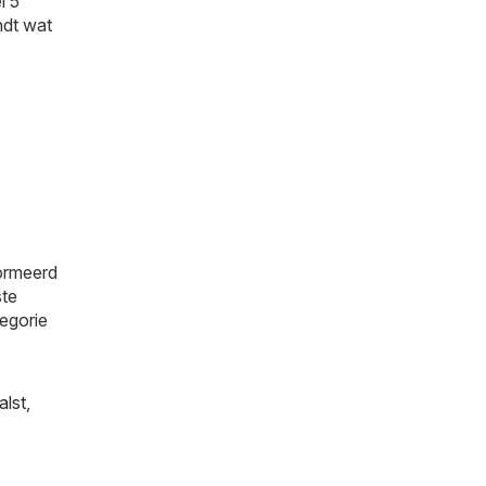
l 5
indt wat
formeerd
ste
tegorie
alst
,