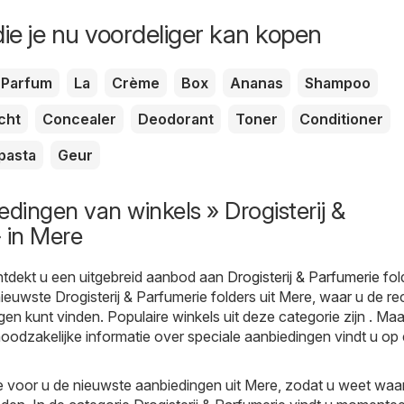
ie je nu voordeliger kan kopen
Parfum
La
Crème
Box
Ananas
Shampoo
cht
Concealer
Deodorant
Toner
Conditioner
pasta
Geur
edingen van winkels » Drogisterij &
 in Mere
tdekt u een uitgebreid aanbod aan
Drogisterij & Parfumerie
fol
nieuwste Drogisterij & Parfumerie folders uit Mere, waar u de re
en kunt vinden. Populaire winkels uit deze categorie zijn . Maar
e noodzakelijke informatie over speciale aanbiedingen vindt u op
 voor u de nieuwste aanbiedingen uit Mere, zodat u weet waa