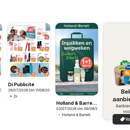
Di Publicité
2026
29/07/2026 t/m 11/08/2026
Bek
Di
aanbi
Holland & Barrett
Aanbie
03/07/2026 t/m 09/08/2026
Folder / Publicité
voo
Holland & Barrett
Vo