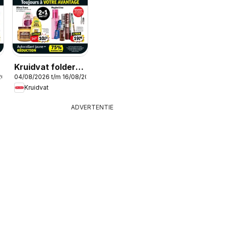
Kruidvat folder
2026
04/08/2026 t/m 16/08/2026
semaine 32
Kruidvat
ADVERTENTIE