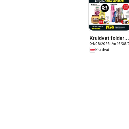
Kruidvat folder
04/08/2026 t/m 16/08/
week 32
Kruidvat