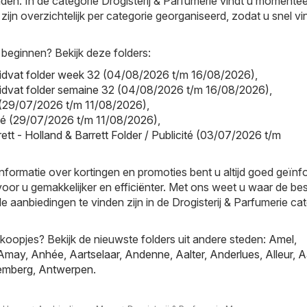
nden. In de categorie Drogisterij & Parfumerie vindt u momentee
s zijn overzichtelijk per categorie georganiseerd, zodat u snel v
 beginnen? Bekijk deze folders:
uidvat folder week 32 (04/08/2026 t/m 16/08/2026)
,
uidvat folder semaine 32 (04/08/2026 t/m 16/08/2026)
,
r (29/07/2026 t/m 11/08/2026)
,
cité (29/07/2026 t/m 11/08/2026)
,
ett - Holland & Barrett Folder / Publicité (03/07/2026 t/m
informatie over kortingen en promoties bent u altijd goed geïn
oor u gemakkelijker en efficiënter. Met ons weet u waar de be
e aanbiedingen te vinden zijn in de Drogisterij & Parfumerie ca
oopjes? Bekijk de nieuwste folders uit andere steden:
Amel
,
Amay
,
Anhée
,
Aartselaar
,
Andenne
,
Aalter
,
Anderlues
,
Alleur
,
A
emberg
,
Antwerpen
.