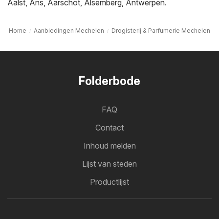
Aalst
,
Ans
,
Aarschot
,
Alsemberg
,
Antwerpen
.
Home
Aanbiedingen Mechelen
Drogisterij & Parfumerie Mechelen
Folderbode
FAQ
Contact
Inhoud melden
Lijst van steden
Productlijst