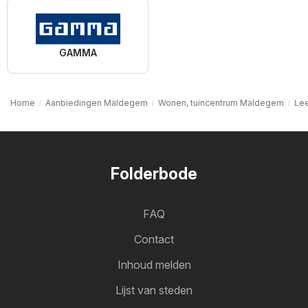
GAMMA
Home
Aanbiedingen Maldegem
Wonen, tuincentrum Maldegem
Le
Folderbode
FAQ
Contact
Inhoud melden
Lijst van steden