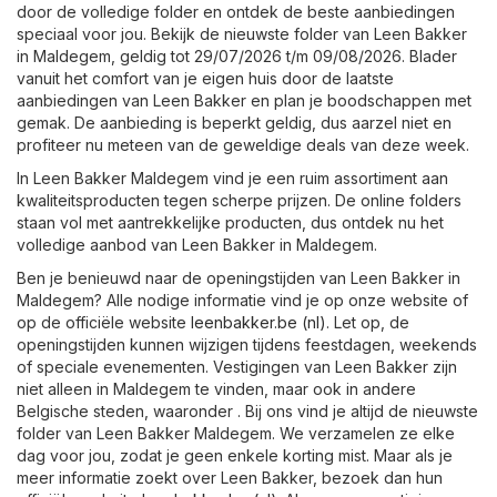
door de volledige folder en ontdek de beste aanbiedingen
speciaal voor jou. Bekijk de nieuwste folder van Leen Bakker
in Maldegem, geldig tot 29/07/2026 t/m 09/08/2026. Blader
vanuit het comfort van je eigen huis door de laatste
aanbiedingen van Leen Bakker en plan je boodschappen met
gemak. De aanbieding is beperkt geldig, dus aarzel niet en
profiteer nu meteen van de geweldige deals van deze week.
In Leen Bakker Maldegem vind je een ruim assortiment aan
kwaliteitsproducten tegen scherpe prijzen. De online folders
staan vol met aantrekkelijke producten, dus ontdek nu het
volledige aanbod van Leen Bakker in Maldegem.
Ben je benieuwd naar de openingstijden van Leen Bakker in
Maldegem? Alle nodige informatie vind je op onze website of
op de officiële website
leenbakker.be (nl)
. Let op, de
openingstijden kunnen wijzigen tijdens feestdagen, weekends
of speciale evenementen. Vestigingen van Leen Bakker zijn
niet alleen in Maldegem te vinden, maar ook in andere
Belgische steden, waaronder . Bij ons vind je altijd de nieuwste
folder van Leen Bakker Maldegem. We verzamelen ze elke
dag voor jou, zodat je geen enkele korting mist. Maar als je
meer informatie zoekt over Leen Bakker, bezoek dan hun