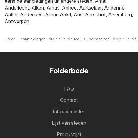
eens de aanbiedingen uit andere steden,
Amel
,
Anderlecht
,
Alken
,
Amay
,
Anhée
,
Aartselaar
,
Andenne
,
Aalter
,
Anderlues
,
Alleur
,
Aalst
,
Ans
,
Aarschot
,
Alsemberg
,
Antwerpen
.
Home
Aanbiedingen Louvain-la-Neuve
Supermarkten Louvain-la-Ne
Folderbode
FAQ
Contact
Inhoud melden
Lijst van steden
Productlijst