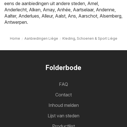
eens de aanbiedingen uit andere steden,
Amel
,
Anderlecht
,
Alken
,
Amay
,
Anhée
,
Aartselaar
,
Andenne
,
Aalter
,
Anderlues
,
Alleur
,
Aalst
,
Ans
,
Aarschot
,
Alsemberg
,
Antwerpen
.
Home
Aanbiedingen Liège
Kleding, Schoenen & Sport Liège
Folderbode
FAQ
Contact
Inhoud melden
Lijst van steden
Productlijst