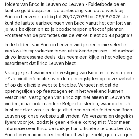
folders van Brico in Leuven op
Leuven - Folderbode.be
en
kunt zo geld besparen. De aanbieding van deze week bij
Brico in Leuven is geldig tot 29/07/2026 t/m 09/08/2026. Je
kunt de laatste aanbiedingen van Brico vanuit het comfort van
je huis bekijken en zo je boodschappen effectief plannen.
Profiteer van de promoties die de winkel biedt op 43 pagina's.
In de folders van Brico in Leuven vind je een ruime selectie
aan kwaliteitsproducten tegen uitstekende prijzen. Het aanbod
zit vol interessante deals, dus neem een kijkje in het volledige
assortiment dat Brico Leuven biedt.
Vraag je je af wanneer de vestiging van Brico in Leuven open
is? Je vindt informatie over de openingstijden op onze website
of op de officiële website
brico.be
. Vergeet niet dat de
openingstijden op feestdagen en in het weekend kunnen
verschillen. Vestigingen van Brico zijn niet alleen in Leuven te
vinden, maar ook in andere Belgische steden, waaronder . Je
kunt er zeker van zijn dat je altijd een actuele folder van Brico
Leuven op onze website zult vinden. We verzamelen dagelijks
flyers voor jou, zodat je geen enkele korting mist. Voor meer
informatie over Brico bezoek je hun officiële site
brico.be
. Als
Brico Leuven momenteel niet heeft wat je zoekt, geen zorgen.