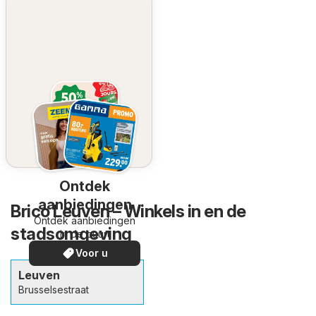
Ontdek
aanbiedingen
Brico Leuven – Winkels in en de
Ontdek aanbiedingen
stadsomgeving
in de buurt
Voor u
Leuven
Brusselsestraat