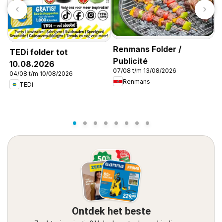
T
B
0
Renmans Folder /
TEDi folder tot
Publicité
10.08.2026
07/08 t/m 13/08/2026
04/08 t/m 10/08/2026
Renmans
TEDi
Ontdek het beste