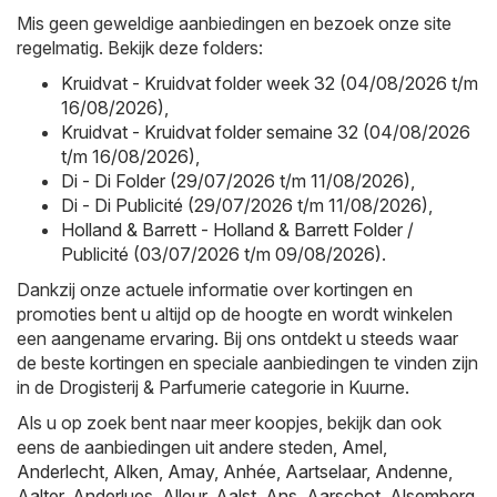
Mis geen geweldige aanbiedingen en bezoek onze site
regelmatig. Bekijk deze folders:
Kruidvat - Kruidvat folder week 32 (04/08/2026 t/m
16/08/2026)
,
Kruidvat - Kruidvat folder semaine 32 (04/08/2026
t/m 16/08/2026)
,
Di - Di Folder (29/07/2026 t/m 11/08/2026)
,
Di - Di Publicité (29/07/2026 t/m 11/08/2026)
,
Holland & Barrett - Holland & Barrett Folder /
Publicité (03/07/2026 t/m 09/08/2026)
.
Dankzij onze actuele informatie over kortingen en
promoties bent u altijd op de hoogte en wordt winkelen
een aangename ervaring. Bij ons ontdekt u steeds waar
de beste kortingen en speciale aanbiedingen te vinden zijn
in de Drogisterij & Parfumerie categorie in Kuurne.
Als u op zoek bent naar meer koopjes, bekijk dan ook
eens de aanbiedingen uit andere steden,
Amel
,
Anderlecht
,
Alken
,
Amay
,
Anhée
,
Aartselaar
,
Andenne
,
Aalter
,
Anderlues
,
Alleur
,
Aalst
,
Ans
,
Aarschot
,
Alsemberg
,