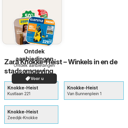
Ontdek
aanbiedingen
Zara Knokke-Heist – Winkels in en de
Ontdek aanbiedingen
stadsomgeving
in de buurt
Voor u
Knokke-Heist
Knokke-Heist
Kustlaan 221
Van Bunnenplein 1
Knokke-Heist
Zeedijk-Knokke