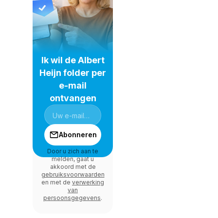
Ik wil de Albert
Heijn folder per
e-mail
ontvangen
Abonneren
Door u zich aan te
melden, gaat u
akkoord met de
gebruiksvoorwaarden
en met de
verwerking
van
persoonsgegevens
.