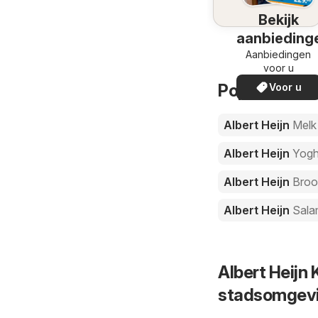
Bekijk
aanbieding
Aanbiedingen
voor u
Populaire pro
Voor u
Albert Heijn
Melk
Albert Heijn
Yogh
Albert Heijn
Broo
Albert Heijn
Sala
Albert Heijn 
stadsomgev