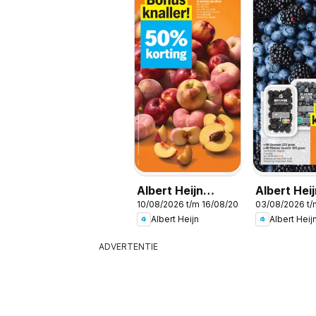
Albert Heijn
Albert Hei
10/08/2026 t/m 16/08/2026
03/08/2026 t
Folder week / de
Folder wee
Albert Heijn
Albert Heij
la semaine 33
la semaine
ADVERTENTIE