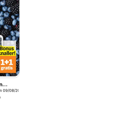
jn
/m 09/08/2026
k / de
n
 32