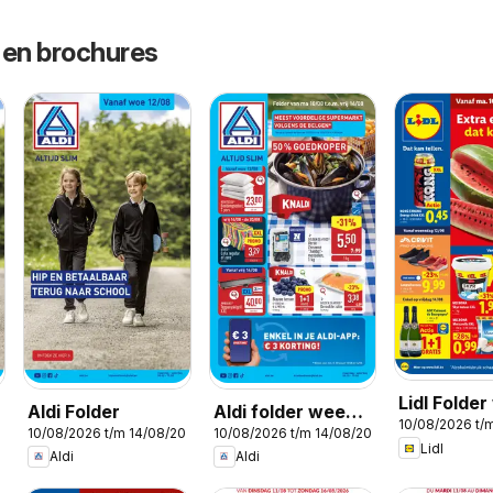
 en brochures
Lidl Folde
Aldi Folder
Aldi folder week
10/08/2026 t/
33
026
10/08/2026 t/m 14/08/2026
10/08/2026 t/m 14/08/2026
33
Lidl
Aldi
Aldi