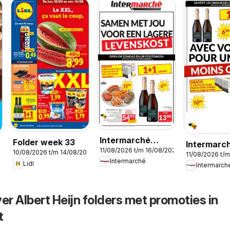
Intermarché
Folder week 33
Intermarc
11/08/2026 t/m 16/08/2026
folder week 33
10/08/2026 t/m 14/08/2026
11/08/2026 t/
folder sem
026
Intermarché
Lidl
Intermarch
er Albert Heijn folders met promoties in
t