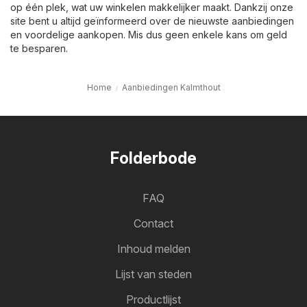
op één plek, wat uw winkelen makkelijker maakt. Dankzij onze
site bent u altijd geïnformeerd over de nieuwste aanbiedingen
en voordelige aankopen. Mis dus geen enkele kans om geld
te besparen.
Home
Aanbiedingen Kalmthout
Folderbode
FAQ
Contact
Inhoud melden
Lijst van steden
Productlijst