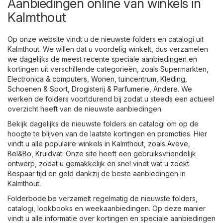
Aanbiedingen online van winkels in
Kalmthout
Op onze website vindt u de nieuwste folders en catalogi uit
Kalmthout. We willen dat u voordelig winkelt, dus verzamelen
we dagelijks de meest recente speciale aanbiedingen en
kortingen uit verschillende categorieën, zoals
Supermarkten
,
Electronica & computers
,
Wonen, tuincentrum
,
Kleding,
Schoenen & Sport
,
Drogisterij & Parfumerie
,
Andere
. We
werken de folders voortdurend bij zodat u steeds een actueel
overzicht heeft van de nieuwste aanbiedingen.
Bekijk dagelijks de nieuwste folders en catalogi om op de
hoogte te blijven van de laatste kortingen en promoties. Hier
vindt u alle populaire winkels in Kalmthout, zoals
Aveve
,
Bel&Bo
,
Kruidvat
. Onze site heeft een gebruiksvriendelijk
ontwerp, zodat u gemakkelijk en snel vindt wat u zoekt.
Bespaar tijd en geld dankzij de beste aanbiedingen in
Kalmthout.
Folderbode.be verzamelt regelmatig de nieuwste folders,
catalogi, lookbooks en weekaanbiedingen. Op deze manier
vindt u alle informatie over kortingen en speciale aanbiedingen