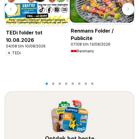
Renmans Folder /
TEDi folder tot
Publicité
10.08.2026
07/08 t/m 13/08/2026
04/08 t/m 10/08/2026
D
Renmans
TEDi
0
Ontdek het beste