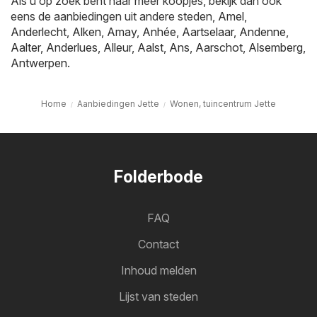
Als u op zoek bent naar meer koopjes, bekijk dan ook
eens de aanbiedingen uit andere steden,
Amel
,
Anderlecht
,
Alken
,
Amay
,
Anhée
,
Aartselaar
,
Andenne
,
Aalter
,
Anderlues
,
Alleur
,
Aalst
,
Ans
,
Aarschot
,
Alsemberg
,
Antwerpen
.
Home
Aanbiedingen Jette
Wonen, tuincentrum Jette
Folderbode
FAQ
Contact
Inhoud melden
Lijst van steden