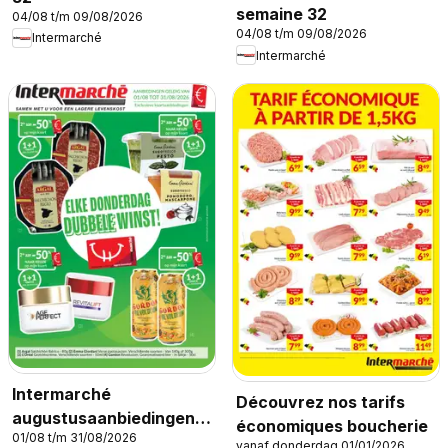
semaine 32
04/08 t/m 09/08/2026
04/08 t/m 09/08/2026
Intermarché
Intermarché
Intermarché
Découvrez nos tarifs
augustusaanbiedingen
économiques boucherie
01/08 t/m 31/08/2026
met de Intermarché-
vanaf donderdag 01/01/2026