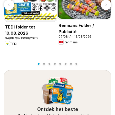
T
B
0
Renmans Folder /
TEDi folder tot
Publicité
10.08.2026
07/08 t/m 13/08/2026
04/08 t/m 10/08/2026
Renmans
TEDi
Ontdek het beste